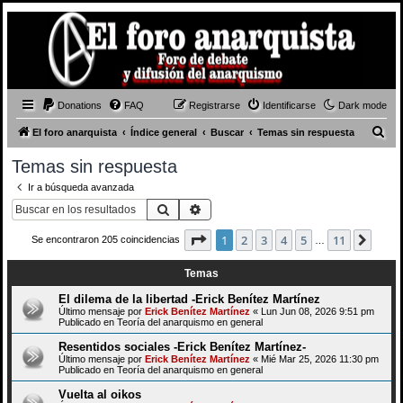
Donations
FAQ
Registrarse
Identificarse
Dark mode
B
El foro anarquista
Índice general
Buscar
Temas sin respuesta
u
Temas sin respuesta
s
Ir a búsqueda avanzada
c
Buscar
Búsqueda avanzada
a
Página
1
de
11
1
2
3
4
5
11
Sigui
Se encontraron 205 coincidencias
r
…
Temas
El dilema de la libertad -Erick Benítez Martínez
Último mensaje por
Erick Benítez Martínez
«
Lun Jun 08, 2026 9:51 pm
Publicado en
Teoría del anarquismo en general
Resentidos sociales -Erick Benítez Martínez-
Último mensaje por
Erick Benítez Martínez
«
Mié Mar 25, 2026 11:30 pm
Publicado en
Teoría del anarquismo en general
Vuelta al oikos