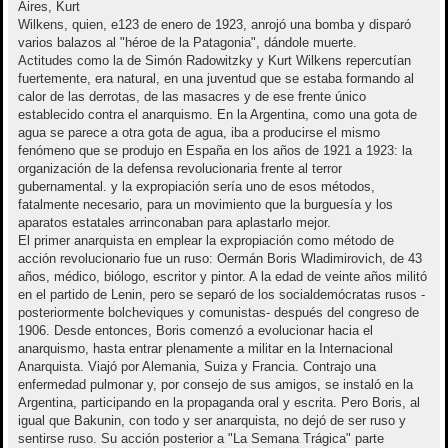
Aires, Kurt
Wilkens, quien, e123 de enero de 1923, anrojó una bomba y disparó
varios balazos al "héroe de la Patagonia", dándole muerte.
Actitudes como la de Simón Radowitzky y Kurt Wilkens repercutían
fuertemente, era natural, en una juventud que se estaba formando al
calor de las derrotas, de las masacres y de ese frente único
establecido contra el anarquismo. En la Argentina, como una gota de
agua se parece a otra gota de agua, iba a producirse el mismo
fenómeno que se produjo en España en los años de 1921 a 1923: la
organización de la defensa revolucionaria frente al terror
gubernamental. y la expropiación sería uno de esos métodos,
fatalmente necesario, para un movimiento que la burguesía y los
aparatos estatales arrinconaban para aplastarlo mejor.
El primer anarquista en emplear la expropiación como método de
acción revolucionario fue un ruso: Oermán Boris Wladimirovich, de 43
años, médico, biólogo, escritor y pintor. A la edad de veinte años militó
en el partido de Lenin, pero se separó de los socialdemócratas rusos -
posteriormente bolcheviques y comunistas- después del congreso de
1906. Desde entonces, Boris comenzó a evolucionar hacia el
anarquismo, hasta entrar plenamente a militar en la Internacional
Anarquista. Viajó por Alemania, Suiza y Francia. Contrajo una
enfermedad pulmonar y, por consejo de sus amigos, se instaló en la
Argentina, participando en la propaganda oral y escrita. Pero Boris, al
igual que Bakunin, con todo y ser anarquista, no dejó de ser ruso y
sentirse ruso. Su acción posterior a "La Semana Trágica" parte