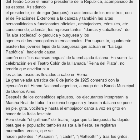
del Teatro Colón el mismo presidente de la República, acompañado de
su esposa. Asistiendo
el presidente, es de rigor (burgués) la asistencia de los ministros, con
el de Relaciones Exteriores a la cabeza y también las altas
personalidades y funcionarios oficiales, embajadores, cónsules, etc.,
concurriendo, además, los representantes -"damas y caballeros"- de
"la alta sociedad" oligárquica y burguesa y los
agentes de los monopolios internacionales. Por supuesto, igualmente
asisten los jóvenes hijos de la burguesía que actúan en "La Liga
Patriótica", haciendo causa
común con "los camisas negras" de la embajada italiana. En suma: la
celebración en el Teatro Colón de la llamada "Reina del Plata", no
tendría que envidiar ni a
los actos fascistas llevados a cabo en Roma.
La gran velada artística del 6 de junio de 1925 comenzó con la
ejecución del Himno Nacional argentino, a cargo de la Banda Municipal
de Buenos Aires.
Después de los consabidos aplausos, los ejecutantes interpretan la
Marcha Real de Italia. La colonia burguesa y fascista italiana se pone
en pie, gtita, vocifera y hasta el embajador canta a voz en grito en
honor de la Italia fascista.
Pero desde "el gallinero" del teatro, lugar que la burguesía ha dejado
para que el populacho también asista a la fiesta, se registran
murmullos, voces, que se
hacen potentes: "¡Assasini!", "¡Ladri!", "¡Matteotti!" y tras los gritos,