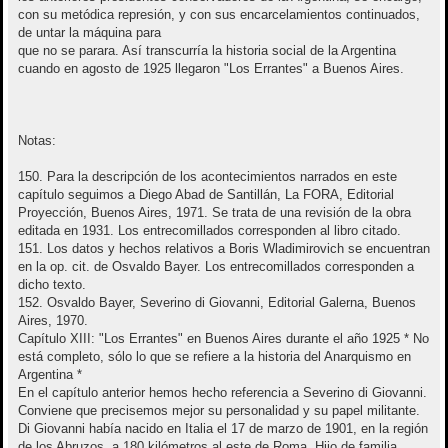
con su metódica represión, y con sus encarcelamientos continuados,
de untar la máquina para
que no se parara. Así transcurría la historia social de la Argentina
cuando en agosto de 1925 llegaron "Los Errantes" a Buenos Aires.
Notas:
150. Para la descripción de los acontecimientos narrados en este
capítulo seguimos a Diego Abad de Santillán, La FORA, Editorial
Proyección, Buenos Aires, 1971. Se trata de una revisión de la obra
editada en 1931. Los entrecomillados corresponden al libro citado.
151. Los datos y hechos relativos a Boris Wladimirovich se encuentran
en la op. cit. de Osvaldo Bayer. Los entrecomillados corresponden a
dicho texto.
152. Osvaldo Bayer, Severino di Giovanni, Editorial Galerna, Buenos
Aires, 1970.
Capítulo XIII: "Los Errantes" en Buenos Aires durante el año 1925 * No
está completo, sólo lo que se refiere a la historia del Anarquismo en
Argentina *
En el capítulo anterior hemos hecho referencia a Severino di Giovanni.
Conviene que precisemos mejor su personalidad y su papel militante.
Di Giovanni había nacido en Italia el 17 de marzo de 1901, en la región
de los Abruzos, a 180 kilómetros al este de Roma. Hijo de familia