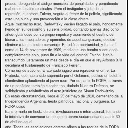
presos, derogando el código municipal de penalidades y permitiendo
reabrir los locales sindicales. Pero el instigador y jefe de la
represión, el coronel Falcón, seguía al frente de la policía, significando
esto una burla y una provocación a la clase obrera.
Aquel muchacho ruso, Radowitzky -recién llegado al país, hondamente
herido en su idealismo y su sensibilidad, contando apenas dieciocho
años- guiándose por su propio impulso y asumiendo el destino de
liberar a los trabajadores y oprimidos de aquel sanguinario, decidió
eliminar a tan siniestro personaje. Estudió la oportunidad, y fue así
como el 14 de noviembre de 1909, mediante una bomba y actuando
completamente solo, puso fin a la vida del coronel Falcón. Había
transcurrido justamente un mes desde el día en que el rey Alfonso XIII
decidiera el fusilamiento de Francisco Ferrer .
Como era de suponer, al atentado siguió una represión enorme. La
Protesta, que había sido suprimida por el Gobierno, publicó un boletín
clandestino aplaudiendo al joven ruso. Por su parte, la FORA, a través
de un periódico también clandestino, titulado Nuestra Defensa, se
solidarizaba y reivindicaba el acto justiciero de Simon Radowitzky.
En estas circunstancias, llega el 25 de mayo de 1910, centenario de la
Independencia Argentina, fiesta patriótica, nacional y burguesa. La
FORA quiso
transformarla en fiesta obrera, revolucionaria e internacional, tomando
la iniciativa de convocar un congreso obrero sudamericano para el 30
de abril de aquel
año. Todas las asociaciones obreras afines a las teorías de la FORA