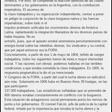
América. Por esto, se comprende la reacción opresora de las clases
dominantes y los gobernantes en la Argentina, con la contribución
imperialista. El ascenso de
la clase trabajadora y su organización independiente, venían a poner
en peligro la conjunción de la clase burguesa nativa y las fuerzas
imperialistas; sobre todo si el
impulso proletario unificaba los movimientos obreros de América
Latina, replanteando la integración liberadora de los diversos países de
habla hispana. No es
extraño, pues, que el aparato estatal arremetiera persistentemente con
energía brutal sobre las rebeldías obreras, los sindicatos y su central,
que por aquel entonces era la FORA.
Concretamente, a partir de ese 1 de mayo de 1904, teñido de sangre
trabajadora, todos los siguientes fueron de tanta o mayor intensidad
social. Y las razones son obvias: podemos hallarlas en las terribles
condiciones a que estaba sometida la clase trabajadora. En 1905, la
respuesta programática la dio el ya mencionado
V Congreso de la FORA, a partir del cual la lucha obrera se radicalizó
aún más. Solamente en 1906 hubo en Buenos Aires 39 huelgas, en las
que participaron
137.000 trabajadores. Las estadísticas señalaban que un promedio de
600 obreros estaban constantemente en conflicto con la burguesía.
Esta situación de antagonismo social permanente ponía los nervios de
punta a los gobernantes. El coronel Falcón, jefe de policía de la capital
federal, irritado por la importancia que tomaba la lucha obrera y la