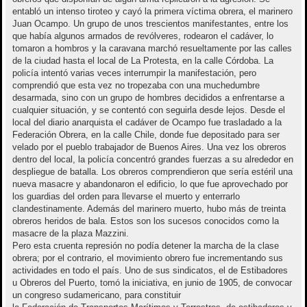
entabló un intenso tiroteo y cayó la primera víctima obrera, el marinero
Juan Ocampo. Un grupo de unos trescientos manifestantes, entre los
que había algunos armados de revólveres, rodearon el cadáver, lo
tomaron a hombros y la caravana marchó resueltamente por las calles
de la ciudad hasta el local de La Protesta, en la calle Córdoba. La
policía intentó varias veces interrumpir la manifestación, pero
comprendió que esta vez no tropezaba con una muchedumbre
desarmada, sino con un grupo de hombres decididos a enfrentarse a
cualquier situación, y se contentó con seguirla desde lejos. Desde el
local del diario anarquista el cadáver de Ocampo fue trasladado a la
Federación Obrera, en la calle Chile, donde fue depositado para ser
velado por el pueblo trabajador de Buenos Aires. Una vez los obreros
dentro del local, la policía concentró grandes fuerzas a su alrededor en
despliegue de batalla. Los obreros comprendieron que sería estéril una
nueva masacre y abandonaron el edificio, lo que fue aprovechado por
los guardias del orden para llevarse el muerto y enterrarlo
clandestinamente. Además del marinero muerto, hubo más de treinta
obreros heridos de bala. Estos son los sucesos conocidos como la
masacre de la plaza Mazzini.
Pero esta cruenta represión no podía detener la marcha de la clase
obrera; por el contrario, el movimiento obrero fue incrementando sus
actividades en todo el país. Uno de sus sindicatos, el de Estibadores
u Obreros del Puerto, tomó la iniciativa, en junio de 1905, de convocar
un congreso sudamericano, para constituir