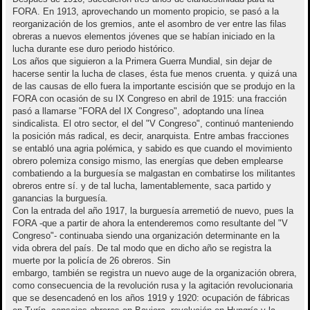
FORA. En 1913, aprovechando un momento propicio, se pasó a la
reorganización de los gremios, ante el asombro de ver entre las filas
obreras a nuevos elementos jóvenes que se habían iniciado en la
lucha durante ese duro periodo histórico.
Los años que siguieron a la Primera Guerra Mundial, sin dejar de
hacerse sentir la lucha de clases, ésta fue menos cruenta. y quizá una
de las causas de ello fuera la importante escisión que se produjo en la
FORA con ocasión de su IX Congreso en abril de 1915: una fracción
pasó a llamarse "FORA del IX Congreso", adoptando una línea
sindicalista. El otro sector, el del "V Congreso", continuó manteniendo
la posición más radical, es decir, anarquista. Entre ambas fracciones
se entabló una agria polémica, y sabido es que cuando el movimiento
obrero polemiza consigo mismo, las energías que deben emplearse
combatiendo a la burguesía se malgastan en combatirse los militantes
obreros entre sí. y de tal lucha, lamentablemente, saca partido y
ganancias la burguesía.
Con la entrada del año 1917, la burguesía arremetió de nuevo, pues la
FORA -que a partir de ahora la entenderemos como resultante del "V
Congreso"- continuaba siendo una organización determinante en la
vida obrera del país. De tal modo que en dicho año se registra la
muerte por la policía de 26 obreros. Sin
embargo, también se registra un nuevo auge de la organización obrera,
como consecuencia de la revolución rusa y la agitación revolucionaria
que se desencadenó en los años 1919 y 1920: ocupación de fábricas