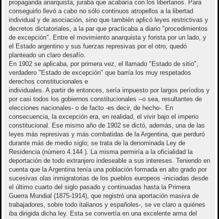
propaganda anarquista, juraba que acabaría con los libertarios. Para
conseguirlo llevó a cabo no sólo continuos atropellos a la libertad
individual y de asociación, sino que también aplicó leyes restrictivas y
decretos dictatoriales, a la par que practicaba a diario "procedimientos
de excepción". Entre el movimiento anarquista y forista por un lado, y
el Estado argentino y sus fuerzas represivas por el otro, quedó
planteado un claro desafío.
En 1902 se aplicaba, por primera vez, el llamado "Estado de sitio",
verdadero "Estado de excepción" que barría los muy respetados
derechos constitucionales e
individuales. A partir de entonces, sería impuesto por largos períodos y
por casi todos los gobiernos constitucionales --o sea, resultantes de
elecciones nacionales- o de facto -es decir, de hecho-. En
consecuencia, la excepción era, en realidad, el vivir bajo el imperio
constitucional. Ese mismo año de 1902 se dictó, además, una de las
leyes más represivas y más combatidas de la Argentina, que perduró
durante más de medio siglo; se trata de la denominada Ley de
Residencia (número 4.144 ). La misma permiría a la oficialidad la
deportación de todo extranjero indeseable a sus intereses. Teniendo en
cuenta que la Argentina tenía una población formada en alto grado por
sucesivas olas inmigratorias de los pueblos europeos -iniciadas desde
el último cuarto del siglo pasado y continuadas hasta la Primera
Guerra Mundial (1875-1914), que registró una aportación masiva de
trabajadores, sobre todo italianos y españoles-, se ve claro a quiénes
iba dirigida dicha ley. Esta se convertía en una excelente arma del