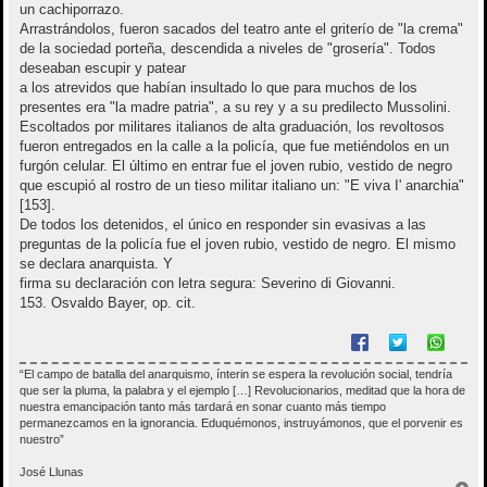
un cachiporrazo.
Arrastrándolos, fueron sacados del teatro ante el griterío de "la crema"
de la sociedad porteña, descendida a niveles de "grosería". Todos
deseaban escupir y patear
a los atrevidos que habían insultado lo que para muchos de los
presentes era "la madre patria", a su rey y a su predilecto Mussolini.
Escoltados por militares italianos de alta graduación, los revoltosos
fueron entregados en la calle a la policía, que fue metiéndolos en un
furgón celular. El último en entrar fue el joven rubio, vestido de negro
que escupió al rostro de un tieso militar italiano un: "E viva I' anarchia"
[153].
De todos los detenidos, el único en responder sin evasivas a las
preguntas de la policía fue el joven rubio, vestido de negro. El mismo
se declara anarquista. Y
firma su declaración con letra segura: Severino di Giovanni.
153. Osvaldo Bayer, op. cit.
“El campo de batalla del anarquismo, ínterin se espera la revolución social, tendría
que ser la pluma, la palabra y el ejemplo […] Revolucionarios, meditad que la hora de
nuestra emancipación tanto más tardará en sonar cuanto más tiempo
permanezcamos en la ignorancia. Eduquémonos, instruyámonos, que el porvenir es
nuestro”
José Llunas