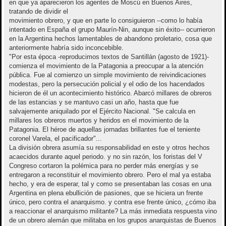
en que ya aparecieron los agentes de Moscú en Buenos Aires,
tratando de dividir el
movimiento obrero, y que en parte lo consiguieron --como lo había
intentado en España el grupo Maurín-Nin, aunque sin éxito-- ocurrieron
en la Argentina hechos lamentables de abandono proletario, cosa que
anteriormente habría sido inconcebible.
"Por esta época -reproducimos textos de Santillán (agosto de 1921)-
comienza el movimiento de la Patagonia a preocupar a la atención
pública. Fue al comienzo un simple movimiento de reivindicaciones
modestas, pero la persecución policial y el odio de los hacendados
hicieron de él un acontecimiento histórico. Abarcó millares de obreros
de las estancias y se mantuvo casi un año, hasta que fue
salvajemente aniquilado por el Ejército Nacional. "Se calcula en
millares los obreros muertos y heridos en el movimiento de la
Patagonia. El héroe de aquellas jornadas brillantes fue el teniente
coronel Varela, el pacificador"...
La división obrera asumía su responsabilidad en este y otros hechos
acaecidos durante aquel periodo. y no sin razón, los foristas del V
Congreso cortaron la polémica para no perder más energías y se
entregaron a reconstituir el movimiento obrero. Pero el mal ya estaba
hecho, y era de esperar, tal y como se presentaban las cosas en una
Argentina en plena ebullición de pasiones, que se hiciera un frente
único, pero contra el anarquismo. y contra ese frente único, ¿cómo iba
a reaccionar el anarquismo militante? La más inmediata respuesta vino
de un obrero alemán que militaba en los grupos anarquistas de Buenos