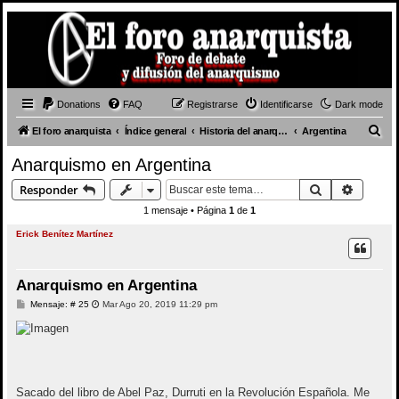
Donations
FAQ
Registrarse
Identificarse
Dark mode
B
El foro anarquista
Índice general
Historia del anarquismo
Argentina
u
Anarquismo en Argentina
s
Buscar
Búsque
Responder
c
1 mensaje • Página
1
de
1
a
Erick Benítez Martínez
r
Anarquismo en Argentina
M
Mensaje: # 25
Mar Ago 20, 2019 11:29 pm
e
n
s
a
j
e
Sacado del libro de Abel Paz, Durruti en la Revolución Española. Me