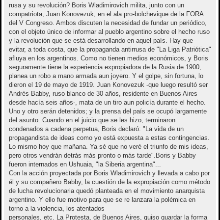
rusa y su revolución? Boris Wladimirovich milita, junto con un
compatriota, Juan Konovezuk, en el ala pro-bolchevique de la FORA
del V Congreso. Ambos discuten la necesidad de fundar un periódico,
con el objeto único de informar al pueblo argentino sobre el hecho ruso
y la revolución que se está desarrollando en aquel país. Hay que
evitar, a toda costa, que la propaganda antirrusa de "La Liga Patriótica"
afluya en los argentinos. Como no tienen medios económicos, y Boris
seguramente tiene la experiencia expropiadora de la Rusia de 1900,
planea un robo a mano armada aun joyero. Y el golpe, sin fortuna, lo
dieron el 19 de mayo de 1919. Juan Konovezuk -que luego resultó ser
Andrés Babby, ruso blanco de 30 años, residente en Buenos Aires
desde hacía seis años-, mata de un tiro aun policía durante el hecho.
Uno y otro serán detenidos; y la prensa del país se ocupó largamente
del asunto. Cuando en el juicio que se les hizo, terminaron
condenados a cadena perpetua, Boris declaró: "La vida de un
propagandista de ideas como yo está expuesta a estas contingencias.
Lo mismo hoy que mañana. Ya sé que no veré el triunfo de mis ideas,
pero otros vendrán detrás más pronto o más tarde".Boris y Babby
fueron internados en Ushuaia, "la Siberia argentina"...
Con la acción proyectada por Boris Wladimirovich y llevada a cabo por
él y su compañero Babby, la cuestión de la expropiación como método
de lucha revolucionaria quedó planteada en el movimiento anarquista
argentino. Y ello fue motivo para que se re lanzara la polémica en
torno a la violencia, los atentados
personales, etc. La Protesta, de Buenos Aires, quiso guardar la forma