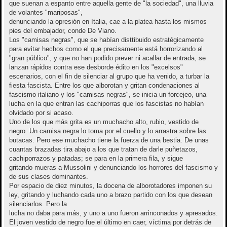
que suenan a espanto entre aquella gente de "la sociedad", una lluvia
de volantes "mariposas",
denunciando la opresión en Italia, cae a la platea hasta los mismos
pies del embajador, conde De Viano.
Los "camisas negras", que se habían disttibuido estratégicamente
para evitar hechos como el que precisamente está horrorizando al
"gran público", y que no han podido prever ni acallar de entrada, se
lanzan rápidos contra ese desborde édito en los "excelsos"
escenarios, con el fin de silenciar al grupo que ha venido, a turbar la
fiesta fascista. Entre los que alborotan y gritan condenaciones al
fascismo italiano y los "camisas negras", se inicia un forcejeo, una
lucha en la que entran las cachiporras que los fascistas no habían
olvidado por si acaso.
Uno de los que más grita es un muchacho alto, rubio, vestido de
negro. Un camisa negra lo toma por el cuello y lo arrastra sobre las
butacas. Pero ese muchacho tiene la fuerza de una bestia. De unas
cuantas brazadas tira abajo a los que tratan de darle puñetazos,
cachiporrazos y patadas; se para en la primera fila, y sigue
gritando mueras a Mussolini y denunciando los horrores del fascismo y
de sus clases dominantes.
Por espacio de diez minutos, la docena de alborotadores imponen su
ley, gritando y luchando cada uno a brazo partido con los que desean
silenciarlos. Pero la
lucha no daba para más, y uno a uno fueron arrinconados y apresados.
El joven vestido de negro fue el último en caer, víctima por detrás de