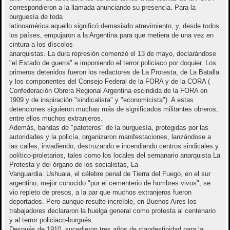
correspondieron a la llamada anunciando su presencia. Para la
burguesía de toda
latinoamérica aquello significó demasiado atrevimiento, y, desde todos
los países, empujaron a la Argentina para que metiera de una vez en
cintura a los díscolos
anarquistas. La dura represión comenzó el 13 de mayo, declarándose
"el Estado de guerra" e imponiendo el terror policiaco por doquier. Los
primeros detenidos fueron los redactores de La Protesta, de La Batalla
y los componentes del Consejo Federal de la FORA y de la CORA (
Confederación Obrera Regional Argentina escindida de la FORA en
1909 y de inspiración "sindicalista" y "economicista"). A estas
detenciones siguieron muchas más de significados militantes obreros,
entre ellos muchos extranjeros.
Además, bandas de "patoteros" de la burguesía, protegidas por las
autoridades y la policía, organizaron manifestaciones, lanzándose a
las calles, invadiendo, destrozando e incendiando centros sindicales y
político-proletarios, tales como los locales del semanario anarquista La
Protesta y del órgano de los socialistas, La
Vanguardia. Ushuaia, el célebre penal de Tierra del Fuego, en el sur
argentino, mejor conocido "por el cementerio de hombres vivos", se
vio repleto de presos, a la par que muchos extranjeros fueron
deportados. Pero aunque resulte increíble, en Buenos Aires los
trabajadores declararon la huelga general como protesta al centenario
y al terror policiaco-burgués.
Después de 1910, sucedieron tres años de clandestinidad para la