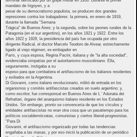
terminar derrocado por un golpe militar en 1930. Durante el primer
mandato de Irigoyen, y a
pesar de su democratismo populista, se producen dos grandes
represiones contra los trabajadores: la primera, en enero de 1919,
durante la llamada "Semana
Trágica" de Buenos Aires; y la segunda, sobre los peones rurales de la
Patagonia (en el sur argentino), en los años 1921 y 1922. Entre los
años 1922 y 1928, la presidencia del país fue ocupada por otro
dirigente Radical, el doctor Marcelo Teodoro de Alvear, estrechamente
ligado al viejo régimen; ex-embajador en
París, y cuya esposa, Regina Pacini, italiana y de "la alta sociedad",
evidenciaba simpatías por el autoritarismo mussoliniano. Ella,
seguramente, instigaba a su
esposo para que combatiera el antifascismo de los italianos residentes
y exiliados en la Argentina.
Di Giovanni, como italiano revolucionario, militó de entrada en los
organismos y comités antifascistas creados en suelo argentino; y,
como escritor, fue corresponsal en Buenos Aires de L ' Adunata dei
Refrattari, órgano del anarquismo italiano residente en los Estados
Unidos. Sin embargo, pronto se convencería de que los círculos y
entidades antifascistas no eran otra cosa que un pasatiempo para los
políticos socialdemócratas, comunistas y ciertos liberal-progresistas.
"Para Di
Giovanni, el antifascismo organizado por todas las tendencias
engañaba a las masas, y por eso inició la publicación de un periódico