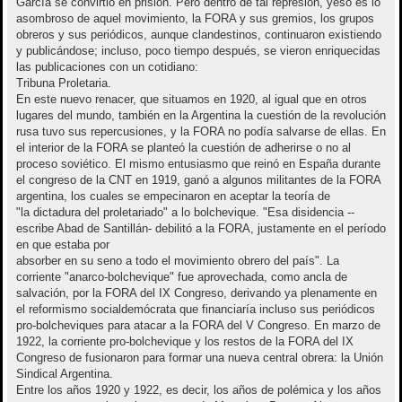
García se convirtió en prisión. Pero dentro de tal represión, yeso es lo
asombroso de aquel movimiento, la FORA y sus gremios, los grupos
obreros y sus periódicos, aunque clandestinos, continuaron existiendo
y publicándose; incluso, poco tiempo después, se vieron enriquecidas
las publicaciones con un cotidiano:
Tribuna Proletaria.
En este nuevo renacer, que situamos en 1920, al igual que en otros
lugares del mundo, también en la Argentina la cuestión de la revolución
rusa tuvo sus repercusiones, y la FORA no podía salvarse de ellas. En
el interior de la FORA se planteó la cuestión de adherirse o no al
proceso soviético. El mismo entusiasmo que reinó en España durante
el congreso de la CNT en 1919, ganó a algunos militantes de la FORA
argentina, los cuales se empecinaron en aceptar la teoría de
"la dictadura del proletariado" a lo bolchevique. "Esa disidencia --
escribe Abad de Santillán- debilitó a la FORA, justamente en el período
en que estaba por
absorber en su seno a todo el movimiento obrero del país". La
corriente "anarco-bolchevique" fue aprovechada, como ancla de
salvación, por la FORA del IX Congreso, derivando ya plenamente en
el reformismo socialdemócrata que financiaría incluso sus periódicos
pro-bolcheviques para atacar a la FORA del V Congreso. En marzo de
1922, la corriente pro-bolchevique y los restos de la FORA del IX
Congreso de fusionaron para formar una nueva central obrera: la Unión
Sindical Argentina.
Entre los años 1920 y 1922, es decir, los años de polémica y los años