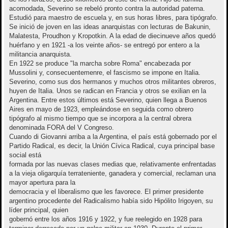
acomodada, Severino se rebeló pronto contra la autoridad paterna.
Estudió para maestro de escuela y, en sus horas libres, para tipógrafo.
Se inició de joven en las ideas anarquistas con lecturas de Bakunin,
Malatesta, Proudhon y Kropotkin. A la edad de diecinueve años quedó
huérfano y en 1921 -a los veinte años- se entregó por entero a la
militancia anarquista.
En 1922 se produce "la marcha sobre Roma" encabezada por
Mussolini y, consecuentemenre, el fascismo se impone en Italia.
Severino, como sus dos hermanos y muchos otros militantes obreros,
huyen de Italia. Unos se radican en Francia y otros se exilian en la
Argentina. Entre estos últimos está Severino, quien llega a Buenos
Aires en mayo de 1923, empleándose en seguida como obrero
tipógrafo al mismo tiempo que se incorpora a la central obrera
denominada FORA del V Congreso.
Cuando di Giovanni arriba a la Argentina, el país está gobernado por el
Partido Radical, es decir, la Unión Cívica Radical, cuya principal base
social está
formada por las nuevas clases medias que, relativamente enfrentadas
a la vieja oligarquía terrateniente, ganadera y comercial, reclaman una
mayor apertura para la
democracia y el liberalismo que les favorece. El primer presidente
argentino procedente del Radicalismo había sido Hipólito Irigoyen, su
líder principal, quien
gobernó entre los años 1916 y 1922, y fue reelegido en 1928 para