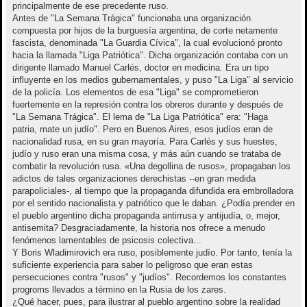
principalmente de ese precedente ruso.
Antes de "La Semana Trágica" funcionaba una organización
compuesta por hijos de la burguesía argentina, de corte netamente
fascista, denominada "La Guardia Cívica", la cual evolucionó pronto
hacia la llamada "Liga Patriótica". Dicha organización contaba con un
dirigente llamado Manuel Carlés, doctor en medicina. Era un tipo
influyente en los medios gubernamentales, y puso "La Liga" al servicio
de la policía. Los elementos de esa "Liga" se comprometieron
fuertemente en la represión contra los obreros durante y después de
"La Semana Trágica". El lema de "La Liga Patriótica" era: "Haga
patria, mate un judío". Pero en Buenos Aires, esos judíos eran de
nacionalidad rusa, en su gran mayoría. Para Carlés y sus huestes,
judío y ruso eran una misma cosa, y más aún cuando se trataba de
combatir la revolución rusa. «Una degollina de rusos», propagaban los
adictos de tales organizaciones derechistas --en gran medida
parapoliciales-, al tiempo que la propaganda difundida era embrolladora
por el sentido nacionalista y patriótico que le daban. ¿Podía prender en
el pueblo argentino dicha propaganda antirrusa y antijudía, o, mejor,
antisemita? Desgraciadamente, la historia nos ofrece a menudo
fenómenos lamentables de psicosis colectiva...
Y Boris Wladimirovich era ruso, posiblemente judío. Por tanto, tenía la
suficiente experiencia para saber lo peligroso que eran estas
persecuciones contra "rusos" y "judíos". Recordemos los constantes
progroms llevados a término en la Rusia de los zares.
¿Qué hacer, pues, para ilustrar al pueblo argentino sobre la realidad