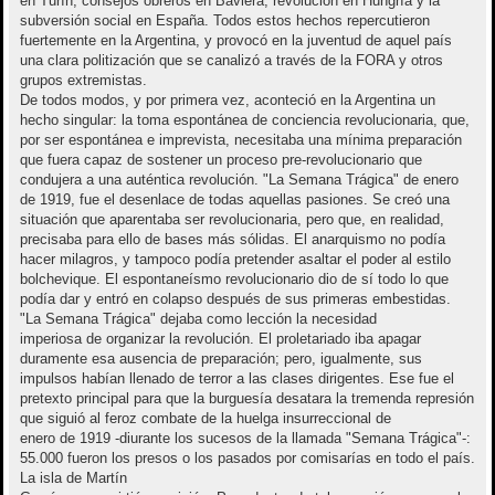
en Turín, consejos obreros en Baviera, revolución en Hungría y la
subversión social en España. Todos estos hechos repercutieron
fuertemente en la Argentina, y provocó en la juventud de aquel país
una clara politización que se canalizó a través de la FORA y otros
grupos extremistas.
De todos modos, y por primera vez, aconteció en la Argentina un
hecho singular: la toma espontánea de conciencia revolucionaria, que,
por ser espontánea e imprevista, necesitaba una mínima preparación
que fuera capaz de sostener un proceso pre-revolucionario que
condujera a una auténtica revolución. "La Semana Trágica" de enero
de 1919, fue el desenlace de todas aquellas pasiones. Se creó una
situación que aparentaba ser revolucionaria, pero que, en realidad,
precisaba para ello de bases más sólidas. El anarquismo no podía
hacer milagros, y tampoco podía pretender asaltar el poder al estilo
bolchevique. El espontaneísmo revolucionario dio de sí todo lo que
podía dar y entró en colapso después de sus primeras embestidas.
"La Semana Trágica" dejaba como lección la necesidad
imperiosa de organizar la revolución. El proletariado iba apagar
duramente esa ausencia de preparación; pero, igualmente, sus
impulsos habían llenado de terror a las clases dirigentes. Ese fue el
pretexto principal para que la burguesía desatara la tremenda represión
que siguió al feroz combate de la huelga insurreccional de
enero de 1919 -diurante los sucesos de la llamada "Semana Trágica"-:
55.000 fueron los presos o los pasados por comisarías en todo el país.
La isla de Martín