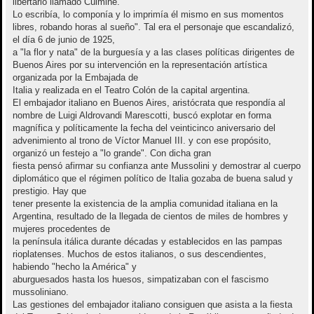
libertario llamado Cúlmine.
Lo escribía, lo componía y lo imprimía él mismo en sus momentos
libres, robando horas al sueño". Tal era el personaje que escandalizó,
el día 6 de junio de 1925,
a "la flor y nata" de la burguesía y a las clases políticas dirigentes de
Buenos Aires por su intervención en la representación artística
organizada por la Embajada de
Italia y realizada en el Teatro Colón de la capital argentina.
El embajador italiano en Buenos Aires, aristócrata que respondía al
nombre de Luigi Aldrovandi Marescotti, buscó explotar en forma
magnífica y políticamente la fecha del veinticinco aniversario del
advenimiento al trono de Víctor Manuel III. y con ese propósito,
organizó un festejo a "lo grande". Con dicha gran
fiesta pensó afirmar su confianza ante Mussolini y demostrar al cuerpo
diplomático que el régimen político de Italia gozaba de buena salud y
prestigio. Hay que
tener presente la existencia de la amplia comunidad italiana en la
Argentina, resultado de la llegada de cientos de miles de hombres y
mujeres procedentes de
la península itálica durante décadas y establecidos en las pampas
rioplatenses. Muchos de estos italianos, o sus descendientes,
habiendo "hecho la América" y
aburguesados hasta los huesos, simpatizaban con el fascismo
mussoliniano.
Las gestiones del embajador italiano consiguen que asista a la fiesta