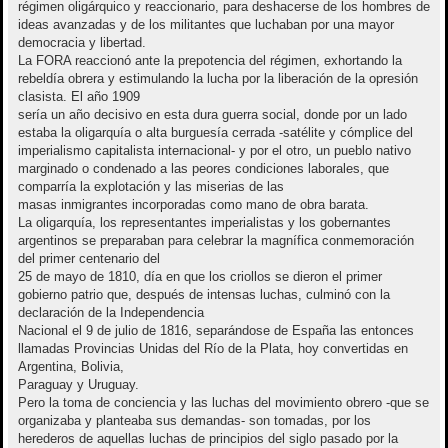
régimen oligárquico y reaccionario, para deshacerse de los hombres de
ideas avanzadas y de los militantes que luchaban por una mayor
democracia y libertad.
La FORA reaccionó ante la prepotencia del régimen, exhortando la
rebeldía obrera y estimulando la lucha por la liberación de la opresión
clasista. El año 1909
sería un año decisivo en esta dura guerra social, donde por un lado
estaba la oligarquía o alta burguesía cerrada -satélite y cómplice del
imperialismo capitalista internacional- y por el otro, un pueblo nativo
marginado o condenado a las peores condiciones laborales, que
comparría la explotación y las miserias de las
masas inmigrantes incorporadas como mano de obra barata.
La oligarquía, los representantes imperialistas y los gobernantes
argentinos se preparaban para celebrar la magnífica conmemoración
del primer centenario del
25 de mayo de 1810, día en que los criollos se dieron el primer
gobierno patrio que, después de intensas luchas, culminó con la
declaración de la Independencia
Nacional el 9 de julio de 1816, separándose de España las entonces
llamadas Provincias Unidas del Río de la Plata, hoy convertidas en
Argentina, Bolivia,
Paraguay y Uruguay.
Pero la toma de conciencia y las luchas del movimiento obrero -que se
organizaba y planteaba sus demandas- son tomadas, por los
herederos de aquellas luchas de principios del siglo pasado por la