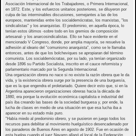
Asociación Internacional de los Trabajadores, o Primera Internacional,
en 1872. Este, y los esfuerzos unitarios posteriores, se diluyeron por
culpa de las interminables discusiones, semejantes a las de los
europeos, mantenidas entre los socialdemócratas, los marxistas, "los
sindicalistas" y los anarquistas. El predominio, en aquella época, lo
tenían estos últimos -sobre todo en los gremios de composición
artesanal- y los anarcosindicalistas. Ello se hace evidente en el
mencionado V Congreso, donde, por amplia mayoría, se resuelve la
adhesión al ideario del "comunismo anarquista", como se le llamaba
entonces, antes de que los bolcheviques se apropiaran del término
comunista. Los socialdemócratas, por su lado, ya tenían organizado
desde 1896 su Partido Socialista, inscrito en el cauce reformista y
parlamentario marcado por la Segunda Internacional.
Una organización obrera no nace si no existe la razón obrera que le da
vida, y la existencia obrera surge por la presencia de una burguesía,
que es la que engendra el proletariado. Quiere decir esto que, si en la
Argentina aparecieron organizaciones obreras hacia la década de
1880, era porque la evolución económica capitalista e industrial del
país iba creando las bases de la sociedad burguesa y, por ende, la
lucha de clases en medio de una situación en que esa lucha iba a
aparecer en su estado más puro.
"Había miedo al predominio obrero, y se pusieron en juego todos los
recursos para debilitar al movimiento huelguístico desencadenado por
los panaderos de Buenos Aires en agosto de 1902. Fue en ocasión de
esta huelga cuando el juez Navarro allanó el local de la Federación