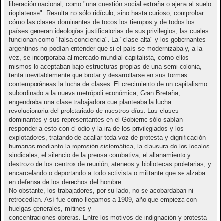
liberación nacional, como "una cuestión social extraña o ajena al suelo
rioplatense". Resulta no sólo ridículo, sino hasta curioso, comprobar
cómo las clases dominantes de todos los tiempos y de todos los
países generan ideologías justificatorias de sus privilegios, las cuales
funcionan como "falsa conciencia". La "clase alta" y los gobernantes
argentinos no podían entender que si el país se modernizaba y, a la
vez, se incorporaba al mercado mundial capitalista, como ellos
mismos lo aceptaban bajo estructuras propias de una semi-colonia,
tenía inevitablemente que brotar y desarrollarse en sus formas
contemporáneas la lucha de clases. El crecimiento de un capitalismo
subordinado a la nueva metrópoli económica, Gran Bretaña,
engendraba una clase trabajadora que planteaba la lucha
revolucionaria del proletariado de nuestros días. Las clases
dominantes y sus representantes en el Gobierno sólo sabían
responder a esto con el odio y la ira de los privilegiados y los
explotadores, tratando de acallar toda voz de protesta y dignificación
humanas mediante la represión sistemática, la clausura de los locales
sindicales, el silencio de la prensa combativa, el allanamiento y
destrozo de los centros de reunión, ateneos y bibliotecas proletarias, y
encarcelando o deportando a todo activista o militante que se alzaba
en defensa de los derechos del hombre.
No obstante, los trabajadores, por su lado, no se acobardaban ni
retrocedían. Así fue como llegamos a 1909, año que empieza con
huelgas generales, mítines y
concentraciones obreras. Entre los motivos de indignación y protesta