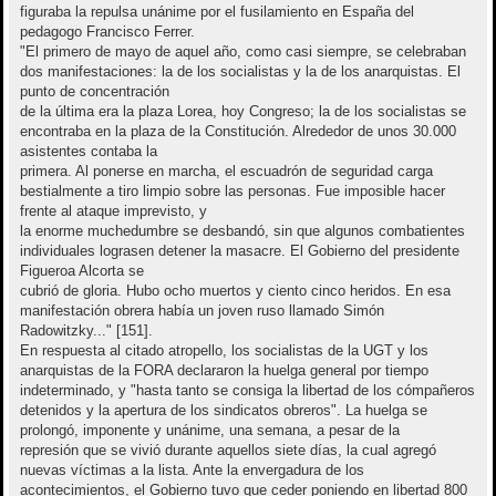
figuraba la repulsa unánime por el fusilamiento en España del
pedagogo Francisco Ferrer.
"El primero de mayo de aquel año, como casi siempre, se celebraban
dos manifestaciones: la de los socialistas y la de los anarquistas. El
punto de concentración
de la última era la plaza Lorea, hoy Congreso; la de los socialistas se
encontraba en la plaza de la Constitución. Alrededor de unos 30.000
asistentes contaba la
primera. Al ponerse en marcha, el escuadrón de seguridad carga
bestialmente a tiro limpio sobre las personas. Fue imposible hacer
frente al ataque imprevisto, y
la enorme muchedumbre se desbandó, sin que algunos combatientes
individuales lograsen detener la masacre. El Gobierno del presidente
Figueroa Alcorta se
cubrió de gloria. Hubo ocho muertos y ciento cinco heridos. En esa
manifestación obrera había un joven ruso llamado Simón
Radowitzky..." [151].
En respuesta al citado atropello, los socialistas de la UGT y los
anarquistas de la FORA declararon la huelga general por tiempo
indeterminado, y "hasta tanto se consiga la libertad de los cómpañeros
detenidos y la apertura de los sindicatos obreros". La huelga se
prolongó, imponente y unánime, una semana, a pesar de la
represión que se vivió durante aquellos siete días, la cual agregó
nuevas víctimas a la lista. Ante la envergadura de los
acontecimientos, el Gobierno tuvo que ceder poniendo en libertad 800