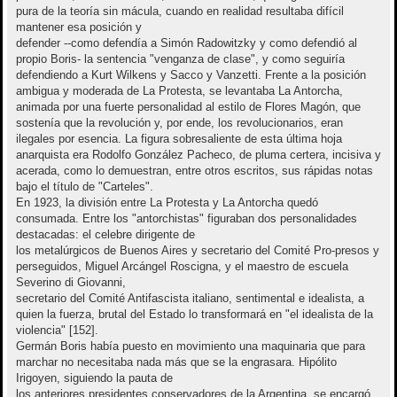
pura de la teoría sin mácula, cuando en realidad resultaba difícil
mantener esa posición y
defender --como defendía a Simón Radowitzky y como defendió al
propio Boris- la sentencia "venganza de clase", y como seguiría
defendiendo a Kurt Wilkens y Sacco y Vanzetti. Frente a la posición
ambigua y moderada de La Protesta, se levantaba La Antorcha,
animada por una fuerte personalidad al estilo de Flores Magón, que
sostenía que la revolución y, por ende, los revolucionarios, eran
ilegales por esencia. La figura sobresaliente de esta última hoja
anarquista era Rodolfo González Pacheco, de pluma certera, incisiva y
acerada, como lo demuestran, entre otros escritos, sus rápidas notas
bajo el título de "Carteles".
En 1923, la división entre La Protesta y La Antorcha quedó
consumada. Entre los "antorchistas" figuraban dos personalidades
destacadas: el celebre dirigente de
los metalúrgicos de Buenos Aires y secretario del Comité Pro-presos y
perseguidos, Miguel Arcángel Roscigna, y el maestro de escuela
Severino di Giovanni,
secretario del Comité Antifascista italiano, sentimental e idealista, a
quien la fuerza, brutal del Estado lo transformará en "el idealista de la
violencia" [152].
Germán Boris había puesto en movimiento una maquinaria que para
marchar no necesitaba nada más que se la engrasara. Hipólito
Irigoyen, siguiendo la pauta de
los anteriores presidentes conservadores de la Argentina, se encargó,