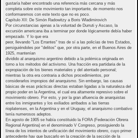
gustaría haber encontrado una referencia más cercana y más
completa sobre este movimiento tan importante, de momento nos
conformaremos con este texto que no es poco.
Capítulo XII: De Simón Radowitzy a Boris Wladimirovich
Por circunstancias ajenas a la voluntad de Durruti y Ascaso, la
excursión americana iba a terminar por donde lógicamente debía haber
empezado. Y lo que era
peor, llevando "Los Errantes" tras de sí a las policías de tres Estados,
persiguiéndoles por "delitos" que, por otra parte, en el Buenos Aires de
1925, mantenían
dividido al anarquismo argentino debido a la polémica originada en
torno a los métodos del activismo. Una fracción era partidaria de la
expropiación de los bienes materiales y del atentado personal;
mientras la otra era contraria a dichos procedimientos, por
considerarlos impropios del anarquismo. Sin embargo, las causas
básicas de esas prácticas directas estaban ligadas a la naturaleza del
propio poder en la Argentina, el cual era altamente represivo sobre el
movimiento obrero. Por esto, y por la gran afluencia de anarquistas
entre los inmigrantes y los exiliados arribados a las tierras
rioplatenses, en la Argentina y en el Uruguay, el anarquismo combativo
tenía numerosos adeptos.
En agosto de 1905 se había constituido la FORA (Federación Obrera
Regional Argentina) en el denominado V Congreso, prosiguiendo la
línea de los intentos de unificación del movimiento obrero, cuyo primer
antecedente hay que buscarlo en la creación de la sección de la