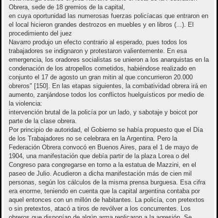
Obrera, sede de 18 gremios de la capital,
en cuya oportunidad las numerosas fuerzas policíacas que entraron en
el local hicieron grandes destrozos en muebles y en libros (...). El
procedimiento del juez
Navarro produjo un efecto contrario al esperado, pues todos los
trabajadores se indignaron y protestaron valientemente. En esa
emergencia, los oradores socialistas se unieron a los anarquistas en la
condenación de los atropellos cometidos, habiéndose realizado en
conjunto el 17 de agosto un gran mitin al que concurrieron 20.000
obreros" [150]. En las etapas siguientes, la combatividad obrera irá en
aumento, zanjándose todos los conflictos huelguísticos por medio de
la violencia:
intervención brutal de la policía por un lado, y sabotaje y boicot por
parte de la clase obrera.
Por principio de autoridad, el Gobierno se había propuesto que el Día
de los Trabajadores no se celebrara en la Argentina. Pero la
Federación Obrera convocó en Buenos Aires, para el 1 de mayo de
1904, una manifestación que debía partir de la plaza Lorea o del
Congreso para congregarse en torno a la estatua de Mazzini, en el
paseo de Julio. Acudieron a dicha manifestación más de cien mil
personas, según los cálculos de la misma prensa burguesa. Esa cifra
era enorme, teniendo en cuenta que la capital argentina contaba por
aquel entonces con un millón de habitantes. La policía, con pretextos
o sin pretextos, atacó a tiros de revólver a los concurrentes. Los
obreros que disponían de algún arma replicaron a la agresión. Se