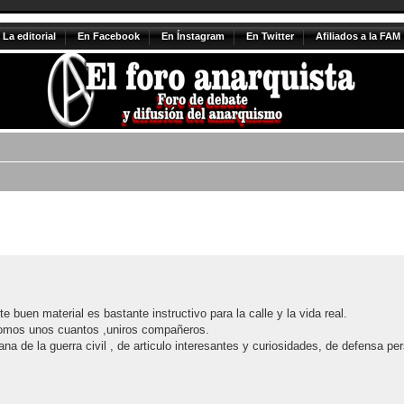
La editorial
En Facebook
En Ínstagram
En Twitter
Afiliados a la FAM
queda avanzada
buen material es bastante instructivo para la calle y la vida real.
 somos unos cuantos ,uniros compañeros.
na de la guerra civil , de articulo interesantes y curiosidades, de defensa p