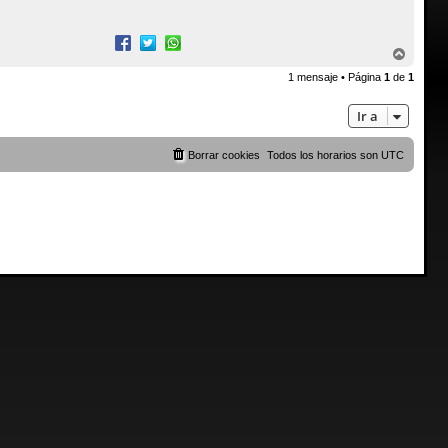
A
r
1 mensaje • Página
1
de
1
r
i
b
Ir a
a
Borrar cookies
Todos los horarios son
UTC