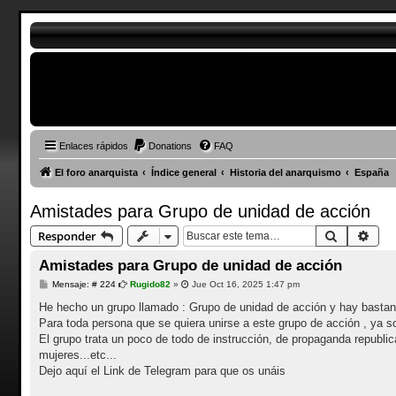
Enlaces rápidos
Donations
FAQ
El foro anarquista
Índice general
Historia del anarquismo
España
Amistades para Grupo de unidad de acción
Buscar
Bús
Responder
Amistades para Grupo de unidad de acción
M
Mensaje: # 224
Rugido82
»
Jue Oct 16, 2025 1:47 pm
e
n
He hecho un grupo llamado : Grupo de unidad de acción y hay bastante 
s
Para toda persona que se quiera unirse a este grupo de acción , ya
a
j
El grupo trata un poco de todo de instrucción, de propaganda republica
e
mujeres...etc...
Dejo aquí el Link de Telegram para que os unáis