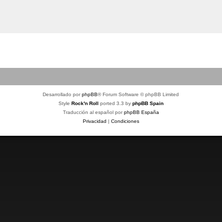
Desarrollado por
phpBB
® Forum Software © phpBB Limited
Style
Rock'n Roll
ported 3.3 by
phpBB Spain
Traducción al español por
phpBB España
Privacidad
|
Condiciones