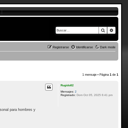
Buscar
Búsque
Registrarse
Identificarse
Dark mode
1 mensaje • Página
1
de
1
Rugido82
Mensajes:
2
Registrado:
Dom Oct 05, 2025 6:41 pm
ersonal para hombres y