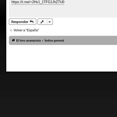
https://t.me/+2Hx1_1TFG1JhZTU0
Responder
Volver a “España”
El foro anarquista
Índice general