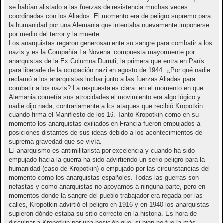
se habían alistado a las fuerzas de resistencia muchas veces
coordinadas con los Aliados. El momento era de peligro supremo para
la humanidad por una Alemania que intentaba nuevamente imponerse
por medio del terror y la muerte.
Los anarquistas regaron generosamente su sangre para combatir a los
nazis y es la Compañía La Novena, compuesta mayormente por
anarquistas de la Ex Columna Durruti, la primera que entra en París
para liberarle de la ocupación nazi en agosto de 1944. ¿Por qué nadie
reclamó a los anarquistas luchar junto a las fuerzas Aliadas para
combatir a los nazis? La respuesta es clara: en el momento en que
Alemania cometía sus atrocidades el movimiento era algo lógico y
nadie dijo nada, contrariamente a los ataques que recibió Kropotkin
cuando firma el Manifiesto de los 16. Tanto Kropotkin como en su
momento los anarquistas exiliados en Francia fueron empujados a
posiciones distantes de sus ideas debido a los acontecimientos de
suprema gravedad que se vivía.
El anarquismo es antimilitarista por excelencia y cuando ha sido
empujado hacia la guerra ha sido advirtiendo un serio peligro para la
humanidad (caso de Kropotkin) o empujado por las circunstancias del
momento como los anarquistas españoles. Todas las guerras son
nefastas y como anarquistas no apoyamos a ninguna parte, pero en
momentos donde la sangre del pueblo trabajador era regada por las
calles, Kropotkin advirtió el peligro en 1916 y en 1940 los anarquistas
supieron dónde estaba su sitio correcto en la historia. Es hora de
disculpar a Kropotkin por una posición que, si bien no fue la más