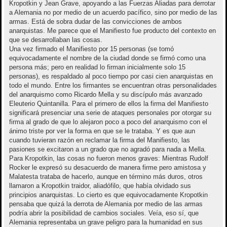
Kropotkin y Jean Grave, apoyando a las Fuerzas Aliadas para derrotar
a Alemania no por medio de un acuerdo pacífico, sino por medio de las
armas. Está de sobra dudar de las convicciones de ambos
anarquistas. Me parece que el Manifiesto fue producto del contexto en
que se desarrollaban las cosas.
Una vez firmado el Manifiesto por 15 personas (se tomó
equivocadamente el nombre de la ciudad donde se firmó como una
persona más; pero en realidad lo firman inicialmente solo 15
personas), es respaldado al poco tiempo por casi cien anarquistas en
todo el mundo. Entre los firmantes se encuentran otras personalidades
del anarquismo como Ricardo Mella y su discípulo más avanzado
Eleuterio Quintanilla. Para el primero de ellos la firma del Manifiesto
significará presenciar una serie de ataques personales por otorgar su
firma al grado de que lo alejaron poco a poco del anarquismo con el
ánimo triste por ver la forma en que se le trataba. Y es que aun
cuando tuvieran razón en reclamar la firma del Manifiesto, las
pasiones se excitaron a un grado que no agradó para nada a Mella.
Para Kropotkin, las cosas no fueron menos graves: Mientras Rudolf
Rocker le expresó su desacuerdo de manera firme pero amistosa y
Malatesta trataba de hacerlo, aunque en término más duros, otros
llamaron a Kropotkin traidor, aliadófilo, que había olvidado sus
principios anarquistas. Lo cierto es que equivocadamente Kropotkin
pensaba que quizá la derrota de Alemania por medio de las armas
podría abrir la posibilidad de cambios sociales. Veía, eso sí, que
Alemania representaba un grave peligro para la humanidad en sus