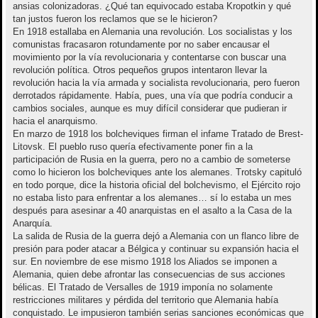
ansias colonizadoras. ¿Qué tan equivocado estaba Kropotkin y qué
tan justos fueron los reclamos que se le hicieron?
En 1918 estallaba en Alemania una revolución. Los socialistas y los
comunistas fracasaron rotundamente por no saber encausar el
movimiento por la vía revolucionaria y contentarse con buscar una
revolución política. Otros pequeños grupos intentaron llevar la
revolución hacia la vía armada y socialista revolucionaria, pero fueron
derrotados rápidamente. Había, pues, una vía que podría conducir a
cambios sociales, aunque es muy difícil considerar que pudieran ir
hacia el anarquismo.
En marzo de 1918 los bolcheviques firman el infame Tratado de Brest-
Litovsk. El pueblo ruso quería efectivamente poner fin a la
participación de Rusia en la guerra, pero no a cambio de someterse
como lo hicieron los bolcheviques ante los alemanes. Trotsky capituló
en todo porque, dice la historia oficial del bolchevismo, el Ejército rojo
no estaba listo para enfrentar a los alemanes… sí lo estaba un mes
después para asesinar a 40 anarquistas en el asalto a la Casa de la
Anarquía.
La salida de Rusia de la guerra dejó a Alemania con un flanco libre de
presión para poder atacar a Bélgica y continuar su expansión hacia el
sur. En noviembre de ese mismo 1918 los Aliados se imponen a
Alemania, quien debe afrontar las consecuencias de sus acciones
bélicas. El Tratado de Versalles de 1919 imponía no solamente
restricciones militares y pérdida del territorio que Alemania había
conquistado. Le impusieron también serias sanciones económicas que