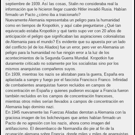
septiembre de 1939. Así las cosas, Stalin no consideraba real la
información que le hicieron llegar cuando Hitler invadió Rusia. Habían
firmado un Pacto ¿cómo iba a traicionarlo?
Nuevamente Alemania representaba un peligro para la humanidad
como en tiempos de Kropotkin, y aquí cabe preguntarse ¿Qué tan
equivocado estaba Kropotkin y qué tanto supo ver con 20 años de
anticipación el peligro que significaban las aspiraciones colonialistas
de Alemania para el mundo? Es evidente que su apuesta por un lado
del conflicto (el de los Aliados) fue un error, pero ver en Alemania un
peligro para la humanidad no fue ningún error a la luz de los
acontecimientos de la Segunda Guerra Mundial. Kropotkin fue
duramente criticado no solamente por los socialistas sino por los
mismos anarquistas compañeros suyos.
En 1939, mientras los nazis se alistaban para la guerra, España era
aplastada a sangre y fuego por el fascista Francisco Franco. Infinidad
de combatientes anarquistas fueron recluidos en campos de
concentración en España y quienes pudieron escapar a Francia fueron
también recluidos en los campos de concentración franceses,
mientras otros miles serían llevados a campos de concentración en
Alemania bajo dominio nazi.
En 1945 nuevamente las Fuerzas Aliadas derrotan a Alemania con la
graciosa imagen de los bolcheviques que antes habían firmado un
Pacto de no agresión con los nazis, ahora como imagen del
antifascismo. El desembarco de Normandía dio pie al fin de la
ocupación alemana sobre Francia, donde miles y miles de anarquistas