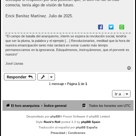
correcta, tenía algo de visión de futuro.
Erick Benítez Martínez. Julio de 2025.
“El campo de batalla del anarquismo, ínterin se espera la revolución social, tendría
que ser la pluma, la palabra y el ejemplo […] Revolucionarios, meditad que la hora de
nuestra emancipación tanto más tardará en sonar cuanto más tiempo
permanezcamos en la ignorancia. Eduquémonos, instruyámonos, que el porvenir es
nuestro”
José Llunas
A
r
Responder
r
i
1 mensaje • Página
1
de
1
b
a
Ir a
El foro anarquista
Índice general
Todos los horarios son
UTC
Desarrollado por
phpBB
® Forum Software © phpBB Limited
Style
Rock'n Roll
ported 3.3 by
phpBB Spain
Traducción al español por
phpBB España
Privacidad
|
Condiciones