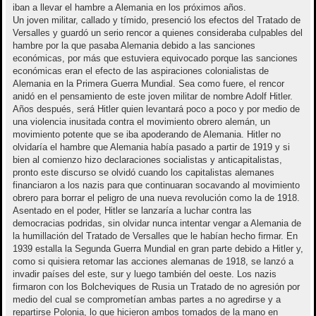
iban a llevar el hambre a Alemania en los próximos años.
Un joven militar, callado y tímido, presenció los efectos del Tratado de
Versalles y guardó un serio rencor a quienes consideraba culpables del
hambre por la que pasaba Alemania debido a las sanciones
económicas, por más que estuviera equivocado porque las sanciones
económicas eran el efecto de las aspiraciones colonialistas de
Alemania en la Primera Guerra Mundial. Sea como fuere, el rencor
anidó en el pensamiento de este joven militar de nombre Adolf Hitler.
Años después, será Hitler quien levantará poco a poco y por medio de
una violencia inusitada contra el movimiento obrero alemán, un
movimiento potente que se iba apoderando de Alemania. Hitler no
olvidaría el hambre que Alemania había pasado a partir de 1919 y si
bien al comienzo hizo declaraciones socialistas y anticapitalistas,
pronto este discurso se olvidó cuando los capitalistas alemanes
financiaron a los nazis para que continuaran socavando al movimiento
obrero para borrar el peligro de una nueva revolución como la de 1918.
Asentado en el poder, Hitler se lanzaría a luchar contra las
democracias podridas, sin olvidar nunca intentar vengar a Alemania de
la humillación del Tratado de Versalles que le habían hecho firmar. En
1939 estalla la Segunda Guerra Mundial en gran parte debido a Hitler y,
como si quisiera retomar las acciones alemanas de 1918, se lanzó a
invadir países del este, sur y luego también del oeste. Los nazis
firmaron con los Bolcheviques de Rusia un Tratado de no agresión por
medio del cual se comprometían ambas partes a no agredirse y a
repartirse Polonia, lo que hicieron ambos tomados de la mano en