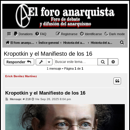
Donations
FAQ
Registrarse
Identificarse
Dark mode
B
El foro anarquista
Índice general
Historia del anarquismo
Historia del anarquismo en general
u
Kropotkin y el Manifiesto de los 16
s
Buscar
Búsque
Responder
c
1 mensaje • Página
1
de
1
a
Erick Benítez Martínez
r
Kropotkin y el Manifiesto de los 16
M
Mensaje: # 218
Vie Sep 26, 2025 8:04 pm
e
n
s
a
j
e