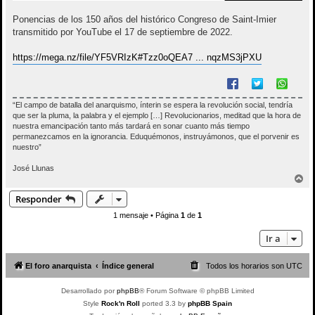
Ponencias de los 150 años del histórico Congreso de Saint-Imier
transmitido por YouTube el 17 de septiembre de 2022.
https://mega.nz/file/YF5VRIzK#Tzz0oQEA7 ... nqzMS3jPXU
“El campo de batalla del anarquismo, ínterin se espera la revolución social, tendría
que ser la pluma, la palabra y el ejemplo […] Revolucionarios, meditad que la hora de
nuestra emancipación tanto más tardará en sonar cuanto más tiempo
permanezcamos en la ignorancia. Eduquémonos, instruyámonos, que el porvenir es
nuestro”
José Llunas
A
r
Responder
r
i
1 mensaje • Página
1
de
1
b
a
Ir a
El foro anarquista
Índice general
Todos los horarios son
UTC
Desarrollado por
phpBB
® Forum Software © phpBB Limited
Style
Rock'n Roll
ported 3.3 by
phpBB Spain