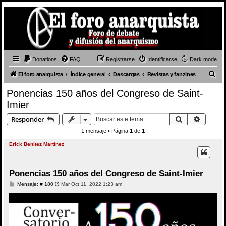
Donations
FAQ
Registrarse
Identificarse
Dark mode
B
El foro anarquista
Índice general
Descargas
Revistas y fanzines
u
Ponencias 150 años del Congreso de Saint-
s
Imier
c
Buscar
Búsque
Responder
a
1 mensaje • Página
1
de
1
r
Erick Benítez Martínez
Ponencias 150 años del Congreso de Saint-Imier
M
Mensaje: # 180
Mar Oct 11, 2022 1:23 am
e
n
s
a
j
e