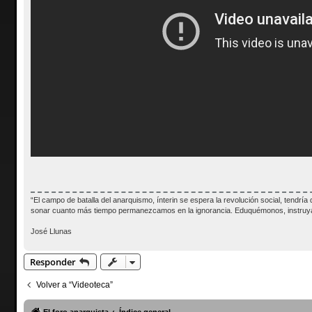
“El campo de batalla del anarquismo, ínterin se espera la revolución social, tendrí
sonar cuanto más tiempo permanezcamos en la ignorancia. Eduquémonos, instruyá
José Llunas
Responder
Volver a “Videoteca”
El foro anarquista
Índice general