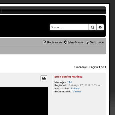
Buscar
Búsque
Registrarse
Identificarse
Dark mode
1 mensaje • Página
1
de
1
Erick Benítez Martínez
Mensajes:
174
Registrado:
Sab Ago 17, 2019 2:03 am
Has thanked:
6 times
Been thanked:
2 times