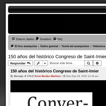
Enlaces rápidos
Donations
FAQ
El foro anarquista
Índice general
Teoría del anarquismo
Videoteca
150 años del histórico Congreso de Saint-Imie
Buscar
Bús
Responder
150 años del histórico Congreso de Saint-Imier
M
Mensaje: # 178
Erick Benítez Martínez
»
Dom Sep 18, 2022 12:16 am
e
n
s
a
j
e