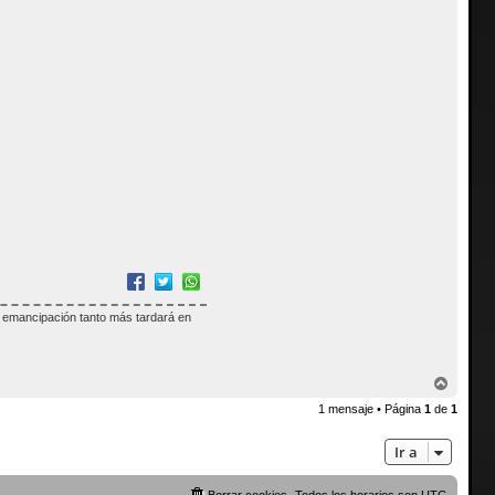
ra emancipación tanto más tardará en
A
r
1 mensaje • Página
1
de
1
r
i
b
Ir a
a
Borrar cookies
Todos los horarios son
UTC