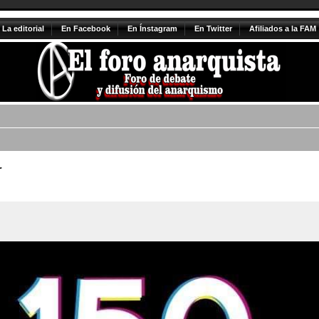
La editorial
En Facebook
En Ínstagram
En Twitter
Afiliados a la FAM
r
queda avanzada