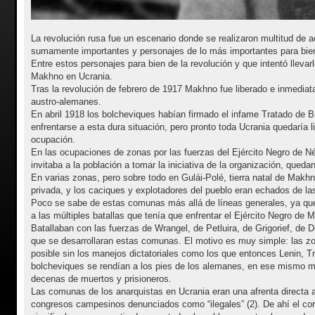
La revolución rusa fue un escenario donde se realizaron multitud de 
sumamente importantes y personajes de lo más importantes para bien 
Entre estos personajes para bien de la revolución y que intentó llevar
Makhno en Ucrania.
Tras la revolución de febrero de 1917 Makhno fue liberado e inmedia
austro-alemanes.
En abril 1918 los bolcheviques habían firmado el infame Tratado de B
enfrentarse a esta dura situación, pero pronto toda Ucrania quedaría l
ocupación.
En las ocupaciones de zonas por las fuerzas del Ejército Negro de Né
invitaba a la población a tomar la iniciativa de la organización, que
En varias zonas, pero sobre todo en Gulái-Polé, tierra natal de Makh
privada, y los caciques y explotadores del pueblo eran echados de l
Poco se sabe de estas comunas más allá de líneas generales, ya que 
a las múltiples batallas que tenía que enfrentar el Ejército Negro de
Batallaban con las fuerzas de Wrangel, de Petluira, de Grigorief, de 
que se desarrollaran estas comunas. El motivo es muy simple: las zo
posible sin los manejos dictatoriales como los que entonces Lenin, Tr
bolcheviques se rendían a los pies de los alemanes, en ese mismo 
decenas de muertos y prisioneros.
Las comunas de los anarquistas en Ucrania eran una afrenta directa a
congresos campesinos denunciados como “ilegales” (2). De ahí el cor