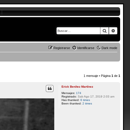
Buscar
Búsque
Registrarse
Identificarse
Dark mode
1 mensaje • Página
1
de
1
Erick Benítez Martínez
Mensajes:
174
Registrado:
Sab Ago 17, 2019 2:03 am
Has thanked:
6 times
Been thanked:
2 times