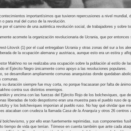
acontecimientos importantísimos que tuvieron repercusiones a nivel mundial,
o para mal del curso de la revolución.
le por el camino de una auténtica revolución social, de trabajadores y sobre t
tamente acomete la organización revolucionaria de Ucrania, que por entonces
rest-Litovsk (1) por el cual entregaban Ucrania y otras zonas del sur a los 
iberada de la ocupación alemana y austriaca, aunque esto era un estira y afloj
stor Makhno no se realizaba una ocupación sobre la población al estilo de l
dando el Ejército Negro únicamente como apoyo a las resoluciones populares.
no, se desarrollaron ampliamente comunas anarquistas donde quedaban abolido
as comunas.
su duración siempre fue muy corta, no porque fracasaran por falta de ánimos
 Makhno contra sus distintos enemigos.
Denikin y encima con las fuerzas del Ejército Rojo de los bolcheviques, que d
nas liberadas de todo despotismo eran una muestra para el pueblo ruso de qu
otzky y los bolcheviques imponían al pueblo ruso. No hay qué olvidar que mie
mes atacaban con crudeza la llamada
Casa de la Anarquía
y otros 26 centros 
l bolchevismo, y por ello eran fuertemente reprimidas, sus componentes fusi
to tiempo de vida que tenían. Tómese en cuenta también que ante cada ataque