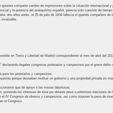
n quienes comparte cambio de impresiones sobre la situación internacional y
 social y la potencia del anarquismo español, parecía solo cuestión de tiempo 
ña: dos años antes, el 25 de julio de 1934 fallecía el querido compañero de l
 invaluable.
sponible en
Tierra y Libertad
de Madrid correspondiente al mes de abril del 201
o” declarando ilegales congresos proletarios y campesinos por el grave delito
la para los proletarios y campesinos.
rquistas porque deseaban instituir un gobierno y una propiedad privada en ma
lucionarios que de apoyo a las masas laboriosas.
, poniendo los intereses de ésta por delante pese a anteriores traiciones de 
an el IV Congreso de obreros y campesinos, así como imponer la pena de mue
ran el Congreso.