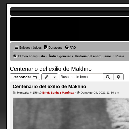
Enlaces rápidos
Donations
FAQ
El foro anarquista
Índice general
Historia del anarquismo
Rusia
Centenario del exilio de Makhno
Buscar
Bús
Responder
Centenario del exilio de Makhno
M
Mensaje: # 156
Erick Benítez Martínez
»
Dom Ago 08, 2021 11:30 pm
e
n
s
a
j
e