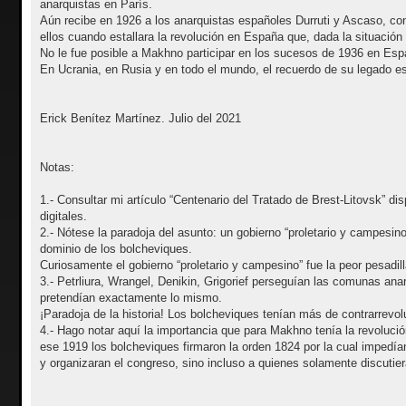
anarquistas en París.
Aún recibe en 1926 a los anarquistas españoles Durruti y Ascaso, co
ellos cuando estallara la revolución en España que, dada la situación
No le fue posible a Makhno participar en los sucesos de 1936 en Espa
En Ucrania, en Rusia y en todo el mundo, el recuerdo de su legado es
Erick Benítez Martínez. Julio del 2021
Notas:
1.- Consultar mi artículo “Centenario del Tratado de Brest-Litovsk” di
digitales.
2.- Nótese la paradoja del asunto: un gobierno “proletario y campesin
dominio de los bolcheviques.
Curiosamente el gobierno “proletario y campesino” fue la peor pesadil
3.- Petrliura, Wrangel, Denikin, Grigorief perseguían las comunas ana
pretendían exactamente lo mismo.
¡Paradoja de la historia! Los bolcheviques tenían más de contrarrevo
4.- Hago notar aquí la importancia que para Makhno tenía la revolución
ese 1919 los bolcheviques firmaron la orden 1824 por la cual impedí
y organizaran el congreso, sino incluso a quienes solamente discutie