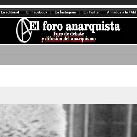
La editorial
En Facebook
En Ínstagram
En Twitter
Afiliados a la FAM
queda avanzada