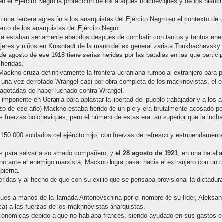
n el Ejército Negro la protección de los ataques bolcheviques y de los blanco
n una tercera agresión a los anarquistas del Ejército Negro en el contexto d
ento de los anarquistas del Ejército Negro.
ia estaban seriamente abatidos después de combatir con tantos y tantos ene
res y niños en Krosntadt de la mano del ex general zarista Toukhachevsky y
 agosto de ese 1918 tiene serias heridas por las batallas en las que partici
 heridas.
Mackno cruza definitivamente la frontera ucraniana rumbo al extranjero para 
una vez derrotado Wrangel casi por obra completa de los macknovistas, el ej
 agotadas de haber luchado contra Wrangel.
imponente en Ucrania para aplastar la libertad del pueblo trabajador y a los a
 de ese año) Mackno estaba herido de un pie y era brutalmente acosado por l
las fuerzas bolcheviques, pero el número de estas era tan superior que la luch
50.000 soldados del ejército rojo, con fuerzas de refresco y estupendament
das para salvar a su amado compañero, y
el 28 agosto de 1921
, en una batall
o ante el enemigo marxista, Mackno logra pasar hacia el extranjero con un d
pierna.
idas y al hecho de que con su exilio que se pensaba provisional la dictadura
ques a manos de la llamada Antónovschina por el nombre de su líder, Aleksand
ca) a las fuerzas de los makhnovistas anarquistas.
económicas debido a que no hablaba francés, siendo ayudado en sus gastos