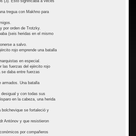
s (3). Esto significaba a veces
e una tregua con Makhno para
migos.
 por orden de Trotzky.
paba (seis heridas en el mismo
ponerse a salvo.
ército rojo emprende una batalla
narquistas en especial.
as fuerzas del ejército rojo
a se daba entre fuerzas
e armados. Una batalla
a desigual y con todas sus
isparo en la cabeza, una herida
 bolchevique se fortaleció y
r Antónov y que resistieron
 económicos por compañeros