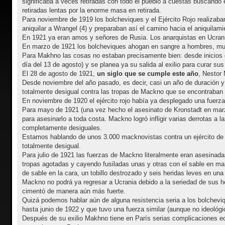
significaba a veces retiradas con todo el pueblo a cuestas buscando e
retiradas lentas por la enorme masa en retirada.
Para noviembre de 1919 los bolcheviques y el Ejército Rojo realizaba
aniquilar a Wrangel (4) y preparaban así el camino hacia el aniquilami
En 1921 ya eran amos y señores de Rusia. Los anarquistas en Ucran
En marzo de 1921 los bolcheviques ahogan en sangre a hombres, muje
Para Makhno las cosas no estaban precisamente bien: desde inicios de
día del 13 de agosto) y se planea ya su salida al exilio para curar sus
El 28 de agosto de 1921,
un siglo que se cumple este año
, Nestor 
Desde noviembre del año pasado, es decir, casi un año de duración y 
totalmente desigual contra las tropas de Mackno que se encontraban
En noviembre de 1920 el ejército rojo había ya desplegado una fuerza 
Para mayo de 1921 (una vez hecho el asesinato de Kronstadt en marzo
para asesinarlo a toda costa. Mackno logró infligir varias derrotas a 
completamente desiguales.
Estamos hablando de unos 3.000 macknovistas contra un ejército de 1
totalmente desigual.
Para julio de 1921 las fuerzas de Mackno literalmente eran asesina
tropas agotadas y cayendo fusiladas unas y otras con el sable en man
de sable en la cara, un tobillo destrozado y seis heridas leves en una 
Mackno no podrá ya regresar a Ucrania debido a la seriedad de sus her
cimentó de manera aún más fuerte.
Quizá podemos hablar aún de alguna resistencia seria a los bolchevi
hasta junio de 1922 y que tuvo una fuerza similar (aunque no ideológi
Después de su exilio Makhno tiene en París serias complicaciones 