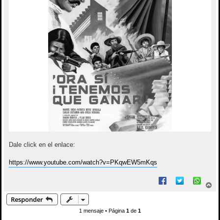
Dale click en el enlace:
https://www.youtube.com/watch?v=PKqwEW5mKqs
A
r
Responder
r
i
1 mensaje • Página
1
de
1
b
a