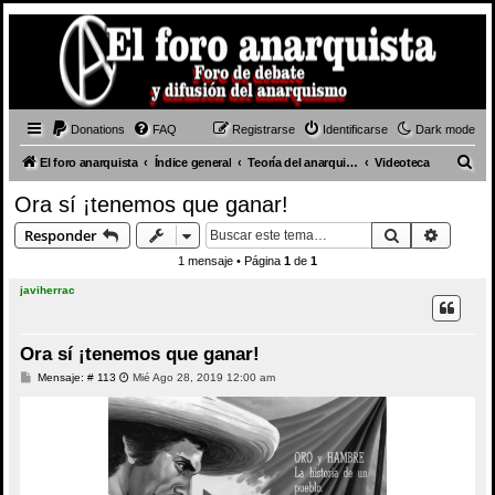
Donations
FAQ
Registrarse
Identificarse
Dark mode
B
El foro anarquista
Índice general
Teoría del anarquismo
Videoteca
u
Ora sí ¡tenemos que ganar!
s
Buscar
Búsque
Responder
c
1 mensaje • Página
1
de
1
a
javiherrac
r
Ora sí ¡tenemos que ganar!
M
Mensaje: # 113
Mié Ago 28, 2019 12:00 am
e
n
s
a
j
e