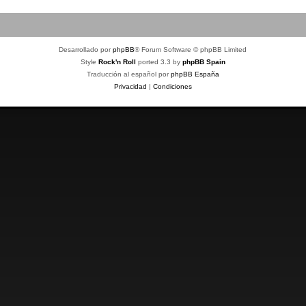
Desarrollado por
phpBB
® Forum Software © phpBB Limited
Style
Rock'n Roll
ported 3.3 by
phpBB Spain
Traducción al español por
phpBB España
Privacidad
|
Condiciones