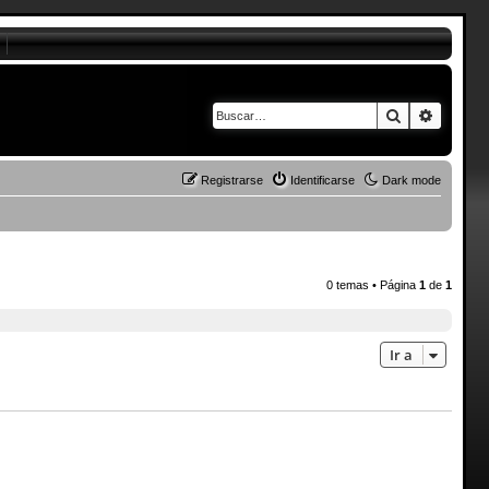
Buscar
Búsque
Registrarse
Identificarse
Dark mode
0 temas • Página
1
de
1
Ir a