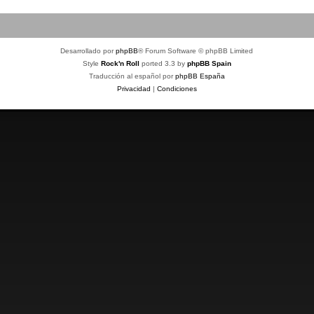
Desarrollado por
phpBB
® Forum Software © phpBB Limited
Style
Rock'n Roll
ported 3.3 by
phpBB Spain
Traducción al español por
phpBB España
Privacidad
|
Condiciones