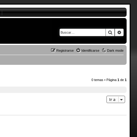
Buscar
Búsque
Registrarse
Identificarse
Dark mode
0 temas • Página
1
de
1
Ir a