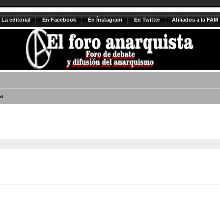
La editorial
En Facebook
En Ínstagram
En Twitter
Afiliados a la FAM
a
vanzada