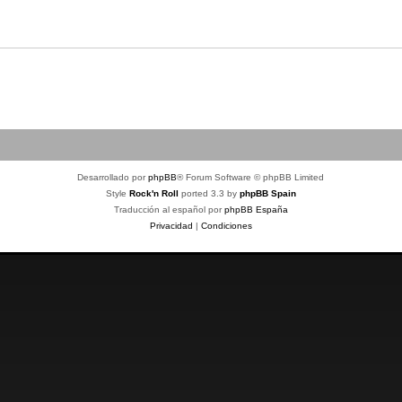
Desarrollado por
phpBB
® Forum Software © phpBB Limited
Style
Rock'n Roll
ported 3.3 by
phpBB Spain
Traducción al español por
phpBB España
Privacidad
|
Condiciones