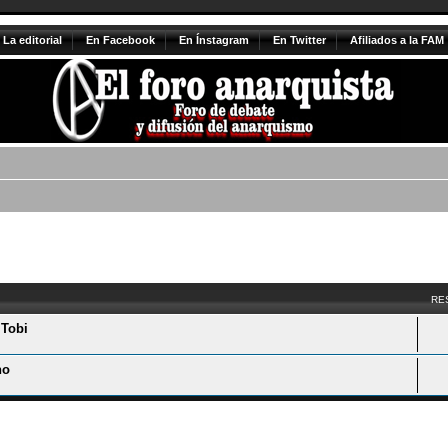
La editorial
En Facebook
En Ínstagram
En Twitter
Afiliados a la FAM
vanzada
RE
 Tobi
no