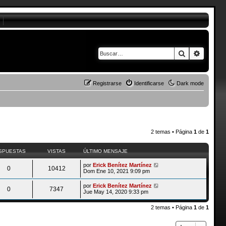
Buscar
Búsque
Registrarse
Identificarse
Dark mode
2 temas • Página
1
de
1
SPUESTAS
VISTAS
ÚLTIMO MENSAJE
por
Erick Benítez Martínez
0
10412
Dom Ene 10, 2021 9:09 pm
por
Erick Benítez Martínez
0
7347
Jue May 14, 2020 9:33 pm
2 temas • Página
1
de
1