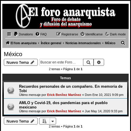
Donations
FAQ
Registrarse
Identificarse
Dark mode
B
El foro anarquista
Índice general
Noticias internacionales
México
u
México
s
Buscar
Búsqueda avan
Nuevo Tema
c
2 temas • Página
1
de
1
a
Temas
r
Recuerdos personales de un compañero. En memoria de
Tobi
Último mensaje por
Erick Benítez Martínez
«
Dom Ene 10, 2021 9:09 pm
AMLO y Covid-19, dos pandemias para el pueblo
mexicano
Último mensaje por
Erick Benítez Martínez
«
Jue May 14, 2020 9:33 pm
Nuevo Tema
2 temas • Página
1
de
1