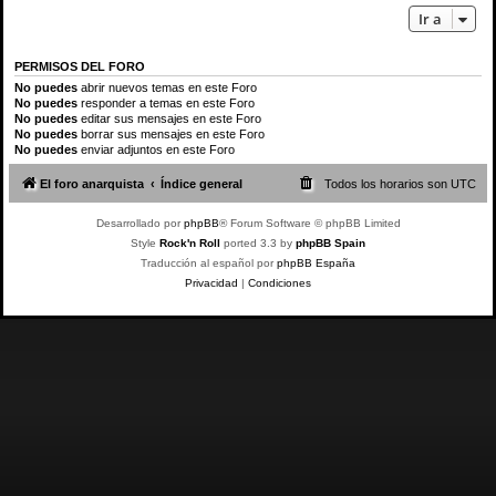
Ir a
PERMISOS DEL FORO
No puedes
abrir nuevos temas en este Foro
No puedes
responder a temas en este Foro
No puedes
editar sus mensajes en este Foro
No puedes
borrar sus mensajes en este Foro
No puedes
enviar adjuntos en este Foro
El foro anarquista
Índice general
Todos los horarios son
UTC
Desarrollado por
phpBB
® Forum Software © phpBB Limited
Style
Rock'n Roll
ported 3.3 by
phpBB Spain
Traducción al español por
phpBB España
Privacidad
|
Condiciones