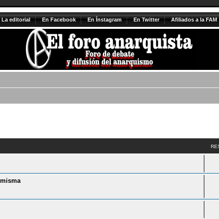
La editorial
En Facebook
En Ínstagram
En Twitter
Afiliados a la FAM
vanzada
RE
í misma