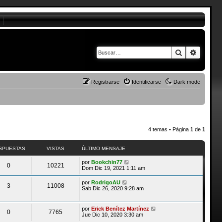
Buscar
Búsque
Registrarse
Identificarse
Dark mode
4 temas • Página
1
de
1
SPUESTAS
VISTAS
ÚLTIMO MENSAJE
por
Bookchin77
0
10221
Dom Dic 19, 2021 1:11 am
por
RodrigoAU
3
11008
Sab Dic 26, 2020 9:28 am
por
Erick Benítez Martínez
0
7765
Jue Dic 10, 2020 3:30 am