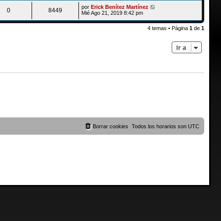
por
Erick Benítez Martínez
0
8449
Mié Ago 21, 2019 8:42 pm
4 temas • Página
1
de
1
Ir a
Borrar cookies
Todos los horarios son
UTC