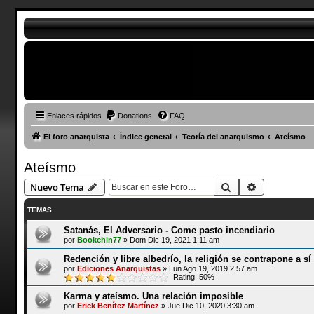
Enlaces rápidos
Donations
FAQ
El foro anarquista
Índice general
Teoría del anarquismo
Ateísmo
Ateísmo
Buscar
Búsqueda a
Nuevo Tema
TEMAS
Satanás, El Adversario - Come pasto incendiario
por
Bookchin77
»
Dom Dic 19, 2021 1:11 am
Redención y libre albedrío, la religión se contrapone a s
por
Ediciones Anarquistas
»
Lun Ago 19, 2019 2:57 am
Rating: 50%
Karma y ateísmo. Una relación imposible
por
Erick Benítez Martínez
»
Jue Dic 10, 2020 3:30 am