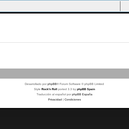
Desarrollado por
phpBB
® Forum Software © phpBB Limited
Style
Rock'n Roll
ported 3.3 by
phpBB Spain
Traducción al español por
phpBB España
Privacidad
|
Condiciones