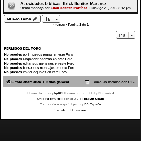
Atrocidades bíblicas -Erick Benítez Martínez-
Último mensaje por
Erick Benítez Martínez
«
Mié Ago 21, 2019 8:42 pm
Nuevo Tema
4 temas • Página
1
de
1
Ir a
PERMISOS DEL FORO
No puedes
abrir nuevos temas en este Foro
No puedes
responder a temas en este Foro
No puedes
editar sus mensajes en este Foro
No puedes
borrar sus mensajes en este Foro
No puedes
enviar adjuntos en este Foro
El foro anarquista
Índice general
Todos los horarios son
UTC
Desarrollado por
phpBB
® Forum Software © phpBB Limited
Style
Rock'n Roll
ported 3.3 by
phpBB Spain
Traducción al español por
phpBB España
Privacidad
|
Condiciones