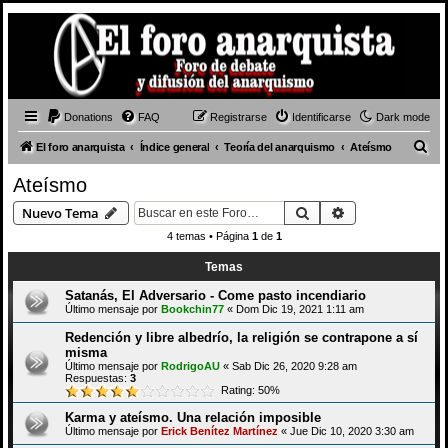
Donations
FAQ
Registrarse
Identificarse
Dark mode
B
El foro anarquista
Índice general
Teoría del anarquismo
Ateísmo
u
Ateísmo
s
Buscar
Búsqueda avan
Nuevo Tema
c
4 temas • Página
1
de
1
a
Temas
r
Satanás, El Adversario - Come pasto incendiario
Último mensaje por
Bookchin77
«
Dom Dic 19, 2021 1:11 am
Redención y libre albedrío, la religión se contrapone a sí
misma
Último mensaje por
RodrigoAU
«
Sab Dic 26, 2020 9:28 am
Respuestas:
3
Rating: 50%
Karma y ateísmo. Una relación imposible
Último mensaje por
Erick Benítez Martínez
«
Jue Dic 10, 2020 3:30 am