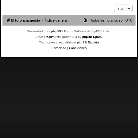
Ir a
El foro anarquista
Índice general
Todos los horarios son
UTC
Desarrollado por
phpBB
® Forum Software © phpBB Limited
Style
Rock'n Roll
ported 3.3 by
phpBB Spain
Traducción al español por
phpBB España
Privacidad
|
Condiciones