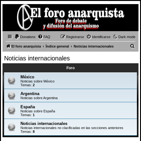
Donations
FAQ
Registrarse
Identificarse
Dark mode
B
El foro anarquista
Índice general
Noticias internacionales
u
Noticias internacionales
s
Foro
c
a
México
Noticias sobre México
r
Temas:
2
Argentina
Noticias sobre Argentina
España
Noticias sobre España
Temas:
1
Noticias internacionales
Noticias internacionales no clacificadas en las secciones anteriores
Temas:
8