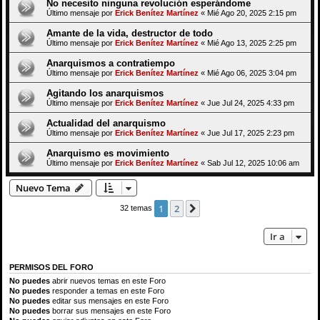
No necesito ninguna revolución esperándome
Último mensaje por
Erick Benítez Martínez
«
Mié Ago 20, 2025 2:15 pm
Amante de la vida, destructor de todo
Último mensaje por
Erick Benítez Martínez
«
Mié Ago 13, 2025 2:25 pm
Anarquismos a contratiempo
Último mensaje por
Erick Benítez Martínez
«
Mié Ago 06, 2025 3:04 pm
Agitando los anarquismos
Último mensaje por
Erick Benítez Martínez
«
Jue Jul 24, 2025 4:33 pm
Actualidad del anarquismo
Último mensaje por
Erick Benítez Martínez
«
Jue Jul 17, 2025 2:23 pm
Anarquismo es movimiento
Último mensaje por
Erick Benítez Martínez
«
Sab Jul 12, 2025 10:06 am
Nuevo Tema
1
2
Siguiente
32 temas
Ir a
PERMISOS DEL FORO
No puedes
abrir nuevos temas en este Foro
No puedes
responder a temas en este Foro
No puedes
editar sus mensajes en este Foro
No puedes
borrar sus mensajes en este Foro