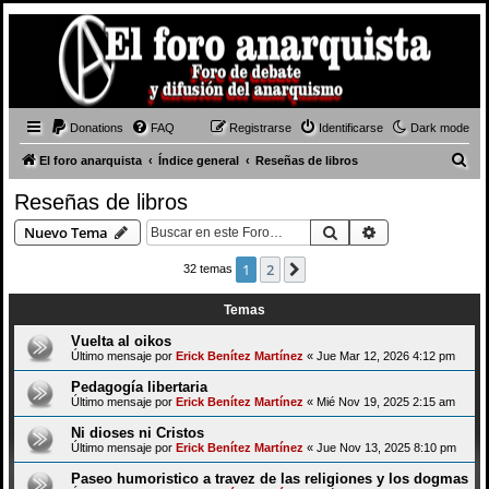
Donations
FAQ
Registrarse
Identificarse
Dark mode
B
El foro anarquista
Índice general
Reseñas de libros
u
Reseñas de libros
s
Buscar
Búsqueda avan
Nuevo Tema
c
a
1
2
Siguiente
32 temas
r
Temas
Vuelta al oikos
Último mensaje por
Erick Benítez Martínez
«
Jue Mar 12, 2026 4:12 pm
Pedagogía libertaria
Último mensaje por
Erick Benítez Martínez
«
Mié Nov 19, 2025 2:15 am
Ni dioses ni Cristos
Último mensaje por
Erick Benítez Martínez
«
Jue Nov 13, 2025 8:10 pm
Paseo humoristico a travez de las religiones y los dogmas