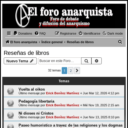
Donations
FAQ
Registrarse
Identificarse
Dark mode
B
El foro anarquista
Índice general
Reseñas de libros
u
Reseñas de libros
s
Buscar
Búsqueda avan
Nuevo Tema
c
a
1
2
Siguiente
32 temas
r
Temas
Vuelta al oikos
Último mensaje por
Erick Benítez Martínez
«
Jue Mar 12, 2026 4:12 pm
Pedagogía libertaria
Último mensaje por
Erick Benítez Martínez
«
Mié Nov 19, 2025 2:15 am
Ni dioses ni Cristos
Último mensaje por
Erick Benítez Martínez
«
Jue Nov 13, 2025 8:10 pm
Paseo humoristico a travez de las religiones y los dogmas