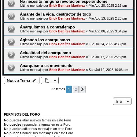
No necesito ninguna revolución esperándome
Último mensaje por
Erick Benítez Martínez
«
Mié Ago 20, 2025 2:15 pm
Amante de la vida, destructor de todo
Último mensaje por
Erick Benítez Martínez
«
Mié Ago 13, 2025 2:25 pm
Anarquismos a contratiempo
Último mensaje por
Erick Benítez Martínez
«
Mié Ago 06, 2025 3:04 pm
Agitando los anarquismos
Último mensaje por
Erick Benítez Martínez
«
Jue Jul 24, 2025 4:33 pm
Actualidad del anarquismo
Último mensaje por
Erick Benítez Martínez
«
Jue Jul 17, 2025 2:23 pm
Anarquismo es movimiento
Último mensaje por
Erick Benítez Martínez
«
Sab Jul 12, 2025 10:06 am
Nuevo Tema
1
2
Siguiente
32 temas
Ir a
PERMISOS DEL FORO
No puedes
abrir nuevos temas en este Foro
No puedes
responder a temas en este Foro
No puedes
editar sus mensajes en este Foro
No puedes
borrar sus mensajes en este Foro