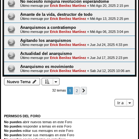
No necesito ninguna revolución esperándome
Último mensaje por
Erick Benítez Martínez
«
Mié Ago 20, 2025 2:15 pm
Amante de la vida, destructor de todo
Último mensaje por
Erick Benítez Martínez
«
Mié Ago 13, 2025 2:25 pm
Anarquismos a contratiempo
Último mensaje por
Erick Benítez Martínez
«
Mié Ago 06, 2025 3:04 pm
Agitando los anarquismos
Último mensaje por
Erick Benítez Martínez
«
Jue Jul 24, 2025 4:33 pm
Actualidad del anarquismo
Último mensaje por
Erick Benítez Martínez
«
Jue Jul 17, 2025 2:23 pm
Anarquismo es movimiento
Último mensaje por
Erick Benítez Martínez
«
Sab Jul 12, 2025 10:06 am
Nuevo Tema
1
2
Siguiente
32 temas
Ir a
PERMISOS DEL FORO
No puedes
abrir nuevos temas en este Foro
No puedes
responder a temas en este Foro
No puedes
editar sus mensajes en este Foro
No puedes
borrar sus mensajes en este Foro