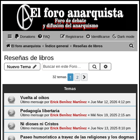
Donations
FAQ
Registrarse
Identificarse
Dark mode
B
El foro anarquista
Índice general
Reseñas de libros
u
Reseñas de libros
s
Buscar
Búsqueda avan
Nuevo Tema
c
a
1
2
Siguiente
32 temas
r
Temas
Vuelta al oikos
Último mensaje por
Erick Benítez Martínez
«
Jue Mar 12, 2026 4:12 pm
Pedagogía libertaria
Último mensaje por
Erick Benítez Martínez
«
Mié Nov 19, 2025 2:15 am
Ni dioses ni Cristos
Último mensaje por
Erick Benítez Martínez
«
Jue Nov 13, 2025 8:10 pm
Paseo humoristico a travez de las religiones y los dogmas