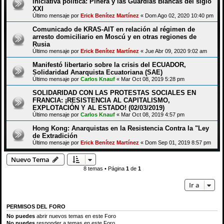
iniciativa política: Piñera y las Guardias Blancas del siglo
XXI
Último mensaje por
Erick Benítez Martínez
«
Dom Ago 02, 2020 10:40 pm
Comunicado de KRAS-AIT en relación al régimen de
arresto domiciliario en Moscú y en otras regiones de
Rusia
Último mensaje por
Erick Benítez Martínez
«
Jue Abr 09, 2020 9:02 am
Manifestó libertario sobre la crisis del ECUADOR,
Solidaridad Anarquista Ecuatoriana (SAE)
Último mensaje por
Carlos Knauf
«
Mar Oct 08, 2019 5:28 pm
SOLIDARIDAD CON LAS PROTESTAS SOCIALES EN
FRANCIA: ¡RESISTENCIA AL CAPITALISMO,
EXPLOTACIÓN Y AL ESTADO! (02/03/2019)
Último mensaje por
Carlos Knauf
«
Mar Oct 08, 2019 4:57 pm
Hong Kong: Anarquistas en la Resistencia Contra la "Ley
de Extradición
Último mensaje por
Erick Benítez Martínez
«
Dom Sep 01, 2019 8:57 pm
Nuevo Tema
8 temas • Página
1
de
1
Ir a
PERMISOS DEL FORO
No puedes
abrir nuevos temas en este Foro
No puedes
responder a temas en este Foro