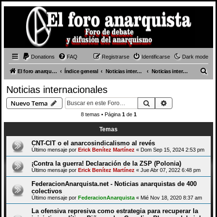
Donations
FAQ
Registrarse
Identificarse
Dark mode
B
El foro anarquista
Índice general
Noticias internacionales
Noticias internacionales
u
Noticias internacionales
s
Buscar
Búsqueda avan
Nuevo Tema
c
8 temas • Página
1
de
1
a
Temas
r
CNT-CIT o el anarcosindicalismo al revés
Último mensaje por
Erick Benítez Martínez
«
Dom Sep 15, 2024 2:53 pm
¡Contra la guerra! Declaración de la ZSP (Polonia)
Último mensaje por
Erick Benítez Martínez
«
Jue Abr 07, 2022 6:48 pm
FederacionAnarquista.net - Noticias anarquistas de 400
colectivos
Último mensaje por
FederacionAnarquista
«
Mié Nov 18, 2020 8:37 am
La ofensiva represiva como estrategia para recuperar la