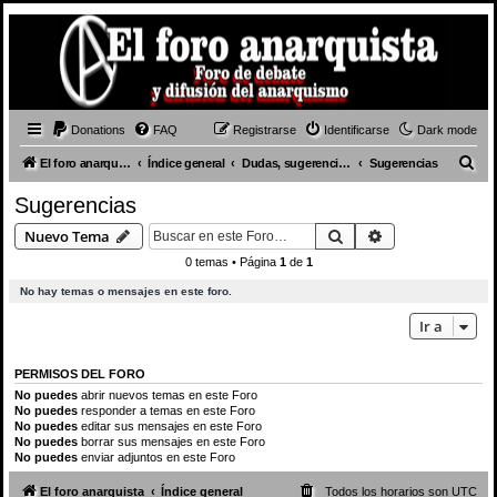
Donations
FAQ
Registrarse
Identificarse
Dark mode
B
El foro anarquista
Índice general
Dudas, sugerencias y presentaciones
Sugerencias
u
Sugerencias
s
Buscar
Búsqueda avan
Nuevo Tema
c
0 temas • Página
1
de
1
a
No hay temas o mensajes en este foro.
r
Ir a
PERMISOS DEL FORO
No puedes
abrir nuevos temas en este Foro
No puedes
responder a temas en este Foro
No puedes
editar sus mensajes en este Foro
No puedes
borrar sus mensajes en este Foro
No puedes
enviar adjuntos en este Foro
El foro anarquista
Índice general
Todos los horarios son
UTC