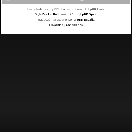
Desarrollado por
phpBB
® Forum Software © phpBB Limited
Style
Rock'n Roll
ported 3.3 by
phpBB Spain
Traducción al español por
phpBB España
Privacidad
|
Condiciones