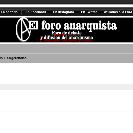
La editorial
En Facebook
En Ínstagram
En Twitter
Afiliados a la FAM
es
Sugerencias
vanzada