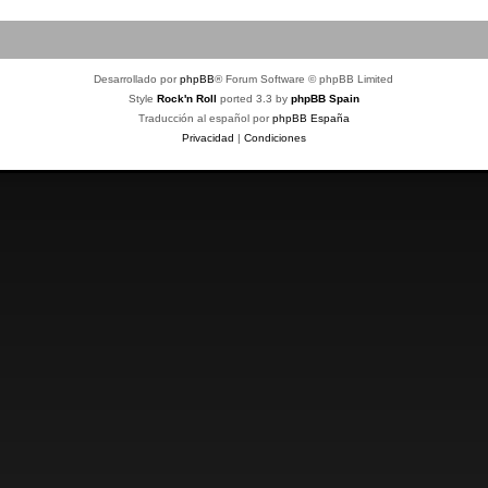
Desarrollado por
phpBB
® Forum Software © phpBB Limited
Style
Rock'n Roll
ported 3.3 by
phpBB Spain
Traducción al español por
phpBB España
Privacidad
|
Condiciones