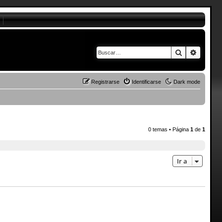
Buscar
Búsque
Registrarse
Identificarse
Dark mode
0 temas • Página
1
de
1
Ir a