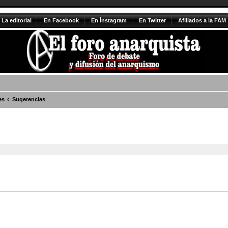
La editorial
En Facebook
En Ínstagram
En Twitter
Afiliados a la FAM
es
Sugerencias
vanzada