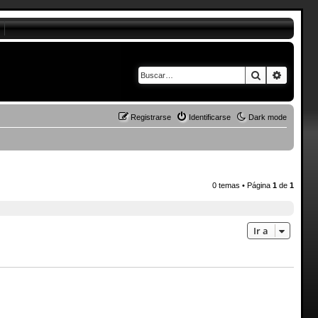
Buscar
Búsque
Registrarse
Identificarse
Dark mode
0 temas • Página
1
de
1
Ir a