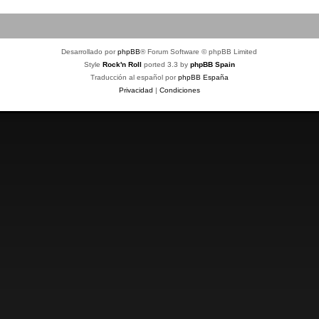
Desarrollado por
phpBB
® Forum Software © phpBB Limited
Style
Rock'n Roll
ported 3.3 by
phpBB Spain
Traducción al español por
phpBB España
Privacidad
|
Condiciones