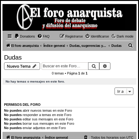
Donations
FAQ
Registrarse
Identificarse
Dark mode
B
El foro anarquista
Índice general
Dudas, sugerencias y presentaciones
Dudas
u
Dudas
s
Buscar
Búsqueda avan
Nuevo Tema
c
0 temas • Página
1
de
1
a
No hay temas o mensajes en este foro.
r
Ir a
PERMISOS DEL FORO
No puedes
abrir nuevos temas en este Foro
No puedes
responder a temas en este Foro
No puedes
editar sus mensajes en este Foro
No puedes
borrar sus mensajes en este Foro
No puedes
enviar adjuntos en este Foro
El foro anarquista
Índice general
Todos los horarios son
UTC