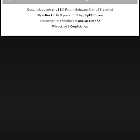
Desarrollado por
phpBB
® Forum Software © phpBB Limited
Style
Rock'n Roll
ported 3.3 by
phpBB Spain
Traducción al español por
phpBB España
Privacidad
|
Condiciones