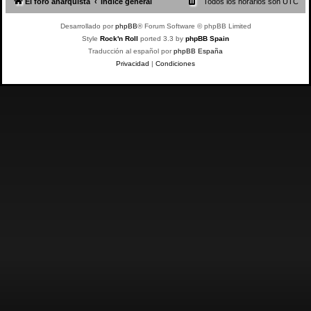
El foro anarquista
Índice general
Todos los horarios son
UTC
Desarrollado por
phpBB
® Forum Software © phpBB Limited
Style
Rock'n Roll
ported 3.3 by
phpBB Spain
Traducción al español por
phpBB España
Privacidad
|
Condiciones