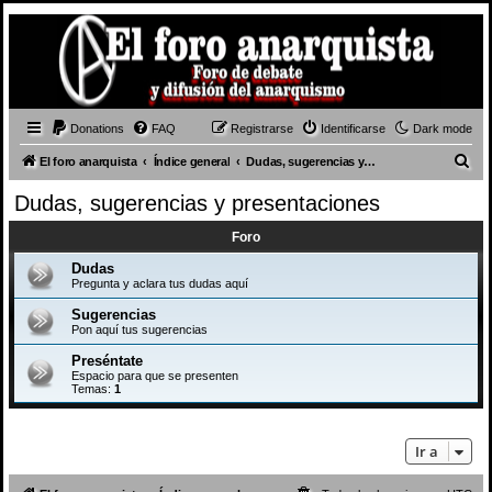
Donations
FAQ
Registrarse
Identificarse
Dark mode
B
El foro anarquista
Índice general
Dudas, sugerencias y presentaciones
u
Dudas, sugerencias y presentaciones
s
Foro
c
a
Dudas
Pregunta y aclara tus dudas aquí
r
Sugerencias
Pon aquí tus sugerencias
Preséntate
Espacio para que se presenten
Temas:
1
Ir a