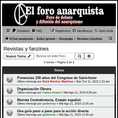
Donations
FAQ
Registrarse
Identificarse
Dark mode
B
El foro anarquista
Índice general
Descargas
Revistas y fanzines
u
Revistas y fanzines
s
Buscar
Búsqueda avan
Nuevo Tema
c
5 temas • Página
1
de
1
a
Temas
r
Ponencias 150 años del Congreso de Saint-Imier
Último mensaje por
Erick Benítez Martínez
«
Mar Oct 11, 2022 1:23 am
Organización Obrera
Último mensaje por
Carlos Knauf
«
Mié Ago 21, 2019 8:06 pm
Revista Contrahistoria, Estado español.
Último mensaje por
javiherrac
«
Mié Ago 21, 2019 12:05 am
Una guía paso a paso para la acción directa
Último mensaje por
javiherrac
«
Mié Ago 21, 2019 12:00 am