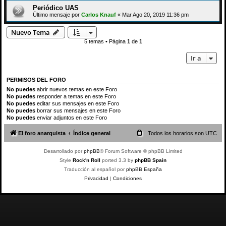
Periódico UAS
Último mensaje por
Carlos Knauf
«
Mar Ago 20, 2019 11:36 pm
Nuevo Tema
5 temas • Página
1
de
1
Ir a
PERMISOS DEL FORO
No puedes
abrir nuevos temas en este Foro
No puedes
responder a temas en este Foro
No puedes
editar sus mensajes en este Foro
No puedes
borrar sus mensajes en este Foro
No puedes
enviar adjuntos en este Foro
El foro anarquista
Índice general
Todos los horarios son
UTC
Desarrollado por
phpBB
® Forum Software © phpBB Limited
Style
Rock'n Roll
ported 3.3 by
phpBB Spain
Traducción al español por
phpBB España
Privacidad
|
Condiciones