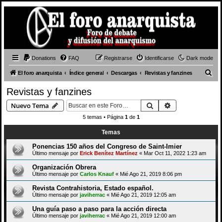
Donations
FAQ
Registrarse
Identificarse
Dark mode
B
El foro anarquista
Índice general
Descargas
Revistas y fanzines
u
Revistas y fanzines
s
Buscar
Búsqueda avan
Nuevo Tema
c
5 temas • Página
1
de
1
a
Temas
r
Ponencias 150 años del Congreso de Saint-Imier
Último mensaje por
Erick Benítez Martínez
«
Mar Oct 11, 2022 1:23 am
Organización Obrera
Último mensaje por
Carlos Knauf
«
Mié Ago 21, 2019 8:06 pm
Revista Contrahistoria, Estado español.
Último mensaje por
javiherrac
«
Mié Ago 21, 2019 12:05 am
Una guía paso a paso para la acción directa
Último mensaje por
javiherrac
«
Mié Ago 21, 2019 12:00 am