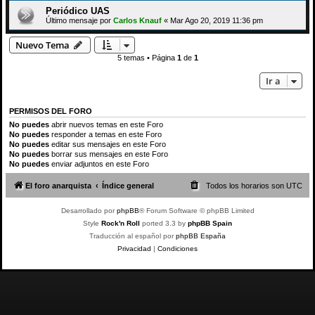
Periódico UAS
Último mensaje por
Carlos Knauf
«
Mar Ago 20, 2019 11:36 pm
Nuevo Tema
5 temas • Página
1
de
1
Ir a
PERMISOS DEL FORO
No puedes
abrir nuevos temas en este Foro
No puedes
responder a temas en este Foro
No puedes
editar sus mensajes en este Foro
No puedes
borrar sus mensajes en este Foro
No puedes
enviar adjuntos en este Foro
El foro anarquista
Índice general
Todos los horarios son
UTC
Desarrollado por
phpBB
® Forum Software © phpBB Limited
Style
Rock'n Roll
ported 3.3 by
phpBB Spain
Traducción al español por
phpBB España
Privacidad
|
Condiciones