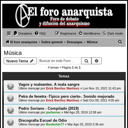
Donations
FAQ
Registrarse
Identificarse
Dark mode
B
El foro anarquista
Índice general
Descargas
Música
u
Música
s
Buscar
Búsqueda avan
Nuevo Tema
c
4 temas • Página
1
de
1
a
Temas
r
Vagos y maleantes. A mala sangre
Último mensaje por
Erick Benítez Martínez
«
Lun Nov 15, 2021 11:43 pm
Petra de fenetra -Típico pero cierto-. Sonido mejorado
Último mensaje por
Erick Benítez Martínez
«
Sab Oct 09, 2021 4:05 am
Pedro Soriano - Compilado (2019)
Último mensaje por
javiherrac
«
Mié Ago 28, 2019 12:08 am
Discografia Escuel de Odio
Último mensaje por
Bookchin77
«
Mar Ago 20, 2019 3:36 am