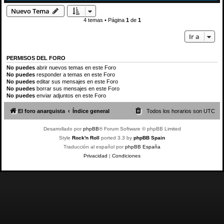
Nuevo Tema
4 temas • Página
1
de
1
Ir a
PERMISOS DEL FORO
No puedes
abrir nuevos temas en este Foro
No puedes
responder a temas en este Foro
No puedes
editar sus mensajes en este Foro
No puedes
borrar sus mensajes en este Foro
No puedes
enviar adjuntos en este Foro
El foro anarquista
Índice general
Todos los horarios son
UTC
Desarrollado por
phpBB
® Forum Software © phpBB Limited
Style
Rock'n Roll
ported 3.3 by
phpBB Spain
Traducción al español por
phpBB España
Privacidad
|
Condiciones