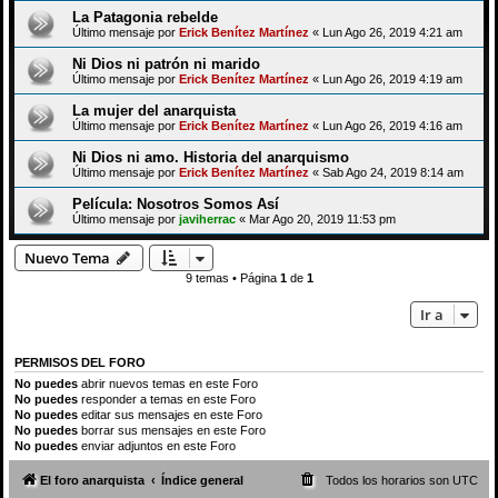
La Patagonia rebelde
Último mensaje por
Erick Benítez Martínez
«
Lun Ago 26, 2019 4:21 am
Ni Dios ni patrón ni marido
Último mensaje por
Erick Benítez Martínez
«
Lun Ago 26, 2019 4:19 am
La mujer del anarquista
Último mensaje por
Erick Benítez Martínez
«
Lun Ago 26, 2019 4:16 am
Ni Dios ni amo. Historia del anarquismo
Último mensaje por
Erick Benítez Martínez
«
Sab Ago 24, 2019 8:14 am
Película: Nosotros Somos Así
Último mensaje por
javiherrac
«
Mar Ago 20, 2019 11:53 pm
Nuevo Tema
9 temas • Página
1
de
1
Ir a
PERMISOS DEL FORO
No puedes
abrir nuevos temas en este Foro
No puedes
responder a temas en este Foro
No puedes
editar sus mensajes en este Foro
No puedes
borrar sus mensajes en este Foro
No puedes
enviar adjuntos en este Foro
El foro anarquista
Índice general
Todos los horarios son
UTC