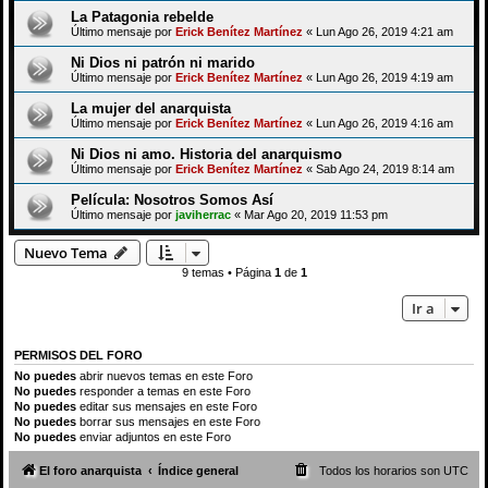
La Patagonia rebelde
Último mensaje por
Erick Benítez Martínez
«
Lun Ago 26, 2019 4:21 am
Ni Dios ni patrón ni marido
Último mensaje por
Erick Benítez Martínez
«
Lun Ago 26, 2019 4:19 am
La mujer del anarquista
Último mensaje por
Erick Benítez Martínez
«
Lun Ago 26, 2019 4:16 am
Ni Dios ni amo. Historia del anarquismo
Último mensaje por
Erick Benítez Martínez
«
Sab Ago 24, 2019 8:14 am
Película: Nosotros Somos Así
Último mensaje por
javiherrac
«
Mar Ago 20, 2019 11:53 pm
Nuevo Tema
9 temas • Página
1
de
1
Ir a
PERMISOS DEL FORO
No puedes
abrir nuevos temas en este Foro
No puedes
responder a temas en este Foro
No puedes
editar sus mensajes en este Foro
No puedes
borrar sus mensajes en este Foro
No puedes
enviar adjuntos en este Foro
El foro anarquista
Índice general
Todos los horarios son
UTC