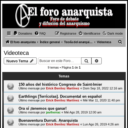
Donations
FAQ
Registrarse
Identificarse
Dark mode
B
El foro anarquista
Índice general
Teoría del anarquismo
Videoteca
u
Videoteca
s
Buscar
Búsqueda avan
Nuevo Tema
c
9 temas • Página
1
de
1
a
Temas
r
150 años del histórico Congreso de Saint-Imier
Último mensaje por
Erick Benítez Martínez
«
Dom Sep 18, 2022 12:16 am
Earthlings [Terrícolas]. Documental en español
Último mensaje por
Erick Benítez Martínez
«
Mié Mar 11, 2020 11:40 pm
Ora sí ¡tenemos que ganar!
Último mensaje por
javiherrac
«
Mié Ago 28, 2019 12:00 am
Buenaventura Durruti. Anarquista
Último mensaje por
Erick Benítez Martínez
«
Lun Ago 26, 2019 4:26 am