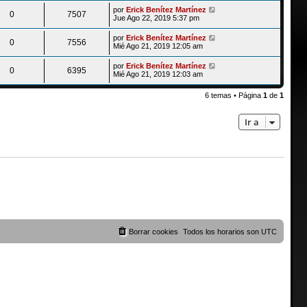
por
Erick Benítez Martínez
0
7507
Jue Ago 22, 2019 5:37 pm
por
Erick Benítez Martínez
0
7556
Mié Ago 21, 2019 12:05 am
por
Erick Benítez Martínez
0
6395
Mié Ago 21, 2019 12:03 am
6 temas • Página
1
de
1
Ir a
Borrar cookies
Todos los horarios son
UTC