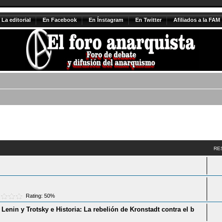
La editorial
En Facebook
En Ínstagram
En Twitter
Afiliados a la FAM
vanzada
RE
Rating: 50%
enin y Trotsky e Historia: La rebelión de Kronstadt contra el b