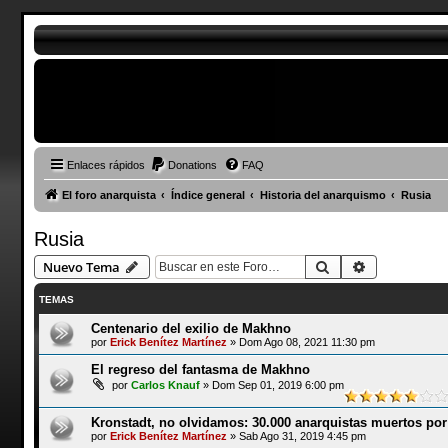
Enlaces rápidos
Donations
FAQ
El foro anarquista
Índice general
Historia del anarquismo
Rusia
Rusia
Buscar
Búsqueda a
Nuevo Tema
TEMAS
Centenario del exilio de Makhno
por
Erick Benítez Martínez
»
Dom Ago 08, 2021 11:30 pm
El regreso del fantasma de Makhno
por
Carlos Knauf
»
Dom Sep 01, 2019 6:00 pm
Kronstadt, no olvidamos: 30.000 anarquistas muertos por L
por
Erick Benítez Martínez
»
Sab Ago 31, 2019 4:45 pm