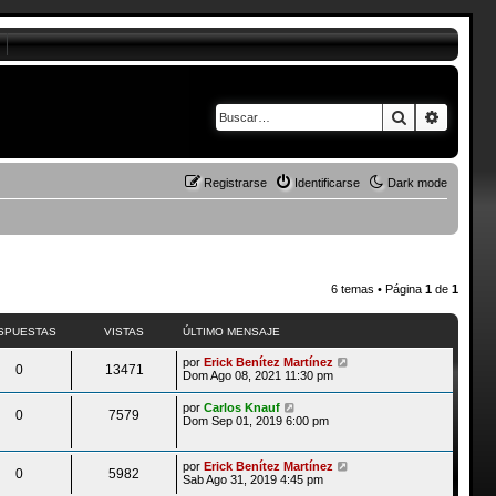
Buscar
Búsque
Registrarse
Identificarse
Dark mode
6 temas • Página
1
de
1
SPUESTAS
VISTAS
ÚLTIMO MENSAJE
por
Erick Benítez Martínez
0
13471
Dom Ago 08, 2021 11:30 pm
por
Carlos Knauf
0
7579
Dom Sep 01, 2019 6:00 pm
por
Erick Benítez Martínez
0
5982
Sab Ago 31, 2019 4:45 pm