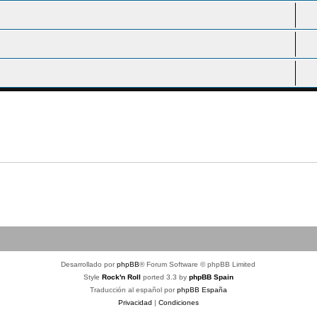
Desarrollado por
phpBB
® Forum Software © phpBB Limited
Style
Rock'n Roll
ported 3.3 by
phpBB Spain
Traducción al español por
phpBB España
Privacidad
|
Condiciones