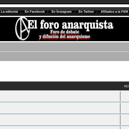
La editorial
En Facebook
En Ínstagram
En Twitter
Afiliados a la FAM
vanzada
RE