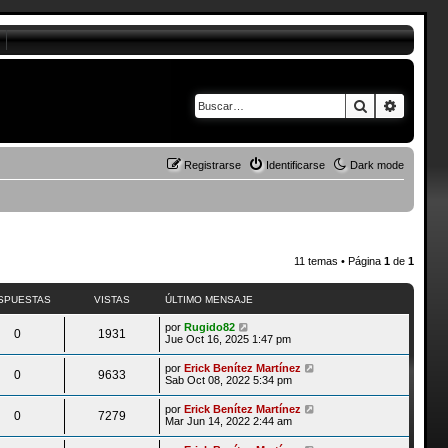
Buscar
Búsque
Registrarse
Identificarse
Dark mode
11 temas • Página
1
de
1
SPUESTAS
VISTAS
ÚLTIMO MENSAJE
por
Rugido82
0
1931
Jue Oct 16, 2025 1:47 pm
por
Erick Benítez Martínez
0
9633
Sab Oct 08, 2022 5:34 pm
por
Erick Benítez Martínez
0
7279
Mar Jun 14, 2022 2:44 am