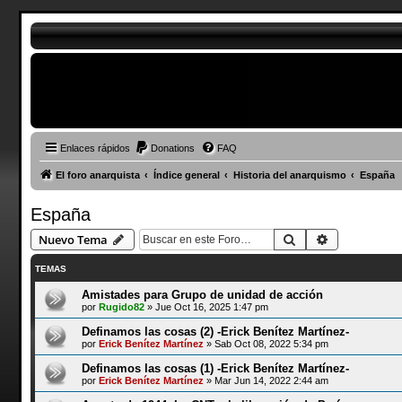
Enlaces rápidos
Donations
FAQ
El foro anarquista
Índice general
Historia del anarquismo
España
España
Buscar
Búsqueda a
Nuevo Tema
TEMAS
Amistades para Grupo de unidad de acción
por
Rugido82
»
Jue Oct 16, 2025 1:47 pm
Definamos las cosas (2) -Erick Benítez Martínez-
por
Erick Benítez Martínez
»
Sab Oct 08, 2022 5:34 pm
Definamos las cosas (1) -Erick Benítez Martínez-
por
Erick Benítez Martínez
»
Mar Jun 14, 2022 2:44 am