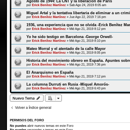
Agosto de 1944: La CNT y la liberación de París
por
Erick Benítez Martínez
»
Sab Ago 24, 2019 8:05 am
Miguel Artal y la tentativa libertaria de eliminar a un crim
por
Erick Benítez Martínez
»
Jue Ago 22, 2019 7:16 pm
1936, una experiencia que no se olvida -Erick Benítez Mar
por
Erick Benítez Martínez
»
Mié Ago 21, 2019 8:12 pm
Yo he sido testigo en Barcelona -George Orwell-
por
Erick Benítez Martínez
»
Mié Ago 21, 2019 8:10 pm
Mateo Morral y el atentado de la calle Mayor
por
Erick Benítez Martínez
»
Mié Ago 21, 2019 8:05 pm
Historia del movimiento obrero en España. Apuntes sobre
por
Erick Benítez Martínez
»
Mié Ago 21, 2019 7:36 pm
El Anarquismo en España
por
Erick Benítez Martínez
»
Mié Ago 21, 2019 7:12 pm
La columna Durruti en Rusia -Miquel Amorós-
por
Erick Benítez Martínez
»
Mié Ago 21, 2019 6:43 pm
Nuevo Tema
Volver a Índice general
PERMISOS DEL FORO
No puedes
abrir nuevos temas en este Foro
No puedes
responder a temas en este Foro