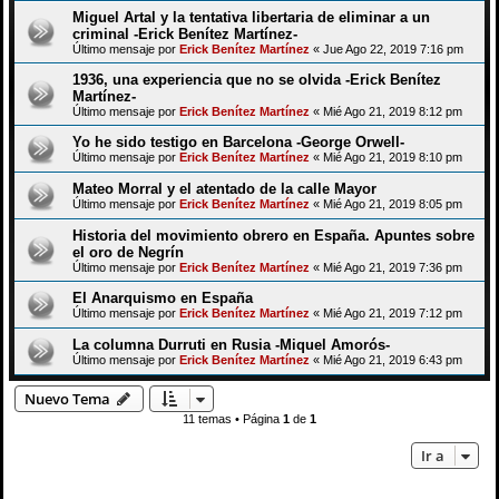
Miguel Artal y la tentativa libertaria de eliminar a un
criminal -Erick Benítez Martínez-
Último mensaje por
Erick Benítez Martínez
«
Jue Ago 22, 2019 7:16 pm
1936, una experiencia que no se olvida -Erick Benítez
Martínez-
Último mensaje por
Erick Benítez Martínez
«
Mié Ago 21, 2019 8:12 pm
Yo he sido testigo en Barcelona -George Orwell-
Último mensaje por
Erick Benítez Martínez
«
Mié Ago 21, 2019 8:10 pm
Mateo Morral y el atentado de la calle Mayor
Último mensaje por
Erick Benítez Martínez
«
Mié Ago 21, 2019 8:05 pm
Historia del movimiento obrero en España. Apuntes sobre
el oro de Negrín
Último mensaje por
Erick Benítez Martínez
«
Mié Ago 21, 2019 7:36 pm
El Anarquismo en España
Último mensaje por
Erick Benítez Martínez
«
Mié Ago 21, 2019 7:12 pm
La columna Durruti en Rusia -Miquel Amorós-
Último mensaje por
Erick Benítez Martínez
«
Mié Ago 21, 2019 6:43 pm
Nuevo Tema
11 temas • Página
1
de
1
Ir a