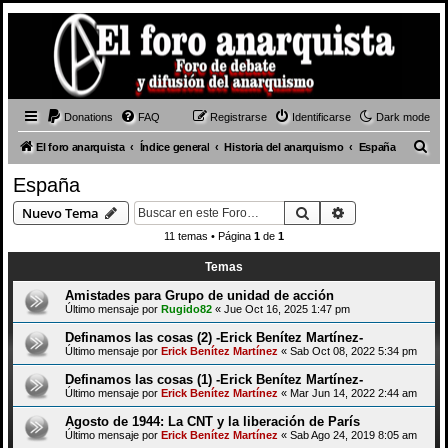
Donations
FAQ
Registrarse
Identificarse
Dark mode
B
El foro anarquista
Índice general
Historia del anarquismo
España
u
España
s
Buscar
Búsqueda avan
Nuevo Tema
c
11 temas • Página
1
de
1
a
Temas
r
Amistades para Grupo de unidad de acción
Último mensaje por
Rugido82
«
Jue Oct 16, 2025 1:47 pm
Definamos las cosas (2) -Erick Benítez Martínez-
Último mensaje por
Erick Benítez Martínez
«
Sab Oct 08, 2022 5:34 pm
Definamos las cosas (1) -Erick Benítez Martínez-
Último mensaje por
Erick Benítez Martínez
«
Mar Jun 14, 2022 2:44 am
Agosto de 1944: La CNT y la liberación de París
Último mensaje por
Erick Benítez Martínez
«
Sab Ago 24, 2019 8:05 am