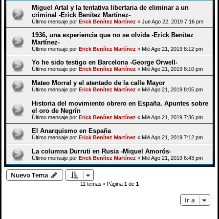
Miguel Artal y la tentativa libertaria de eliminar a un
criminal -Erick Benítez Martínez-
Último mensaje por
Erick Benítez Martínez
«
Jue Ago 22, 2019 7:16 pm
1936, una experiencia que no se olvida -Erick Benítez
Martínez-
Último mensaje por
Erick Benítez Martínez
«
Mié Ago 21, 2019 8:12 pm
Yo he sido testigo en Barcelona -George Orwell-
Último mensaje por
Erick Benítez Martínez
«
Mié Ago 21, 2019 8:10 pm
Mateo Morral y el atentado de la calle Mayor
Último mensaje por
Erick Benítez Martínez
«
Mié Ago 21, 2019 8:05 pm
Historia del movimiento obrero en España. Apuntes sobre
el oro de Negrín
Último mensaje por
Erick Benítez Martínez
«
Mié Ago 21, 2019 7:36 pm
El Anarquismo en España
Último mensaje por
Erick Benítez Martínez
«
Mié Ago 21, 2019 7:12 pm
La columna Durruti en Rusia -Miquel Amorós-
Último mensaje por
Erick Benítez Martínez
«
Mié Ago 21, 2019 6:43 pm
Nuevo Tema
11 temas • Página
1
de
1
Ir a