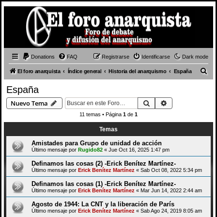
Donations
FAQ
Registrarse
Identificarse
Dark mode
B
El foro anarquista
Índice general
Historia del anarquismo
España
u
España
s
Buscar
Búsqueda avan
Nuevo Tema
c
11 temas • Página
1
de
1
a
Temas
r
Amistades para Grupo de unidad de acción
Último mensaje por
Rugido82
«
Jue Oct 16, 2025 1:47 pm
Definamos las cosas (2) -Erick Benítez Martínez-
Último mensaje por
Erick Benítez Martínez
«
Sab Oct 08, 2022 5:34 pm
Definamos las cosas (1) -Erick Benítez Martínez-
Último mensaje por
Erick Benítez Martínez
«
Mar Jun 14, 2022 2:44 am
Agosto de 1944: La CNT y la liberación de París
Último mensaje por
Erick Benítez Martínez
«
Sab Ago 24, 2019 8:05 am