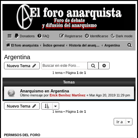
Donations
FAQ
Registrarse
Identificarse
Dark mode
B
El foro anarquista
Índice general
Historia del anarquismo
Argentina
u
Argentina
s
Buscar
Búsqueda avan
Nuevo Tema
c
1 tema • Página
1
de
1
a
Temas
r
Anarquismo en Argentina
Último mensaje por
Erick Benítez Martínez
«
Mar Ago 20, 2019 11:29 pm
Nuevo Tema
1 tema • Página
1
de
1
Ir a
PERMISOS DEL FORO