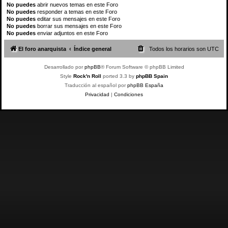
No puedes
abrir nuevos temas en este Foro
No puedes
responder a temas en este Foro
No puedes
editar sus mensajes en este Foro
No puedes
borrar sus mensajes en este Foro
No puedes
enviar adjuntos en este Foro
El foro anarquista
Índice general
Todos los horarios son
UTC
Desarrollado por
phpBB
® Forum Software © phpBB Limited
Style
Rock'n Roll
ported 3.3 by
phpBB Spain
Traducción al español por
phpBB España
Privacidad
|
Condiciones