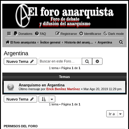
Donations
FAQ
Registrarse
Identificarse
Dark mode
B
El foro anarquista
Índice general
Historia del anarquismo
Argentina
u
Argentina
s
Buscar
Búsqueda avan
Nuevo Tema
c
1 tema • Página
1
de
1
a
Temas
r
Anarquismo en Argentina
Último mensaje por
Erick Benítez Martínez
«
Mar Ago 20, 2019 11:29 pm
Nuevo Tema
1 tema • Página
1
de
1
Ir a
PERMISOS DEL FORO