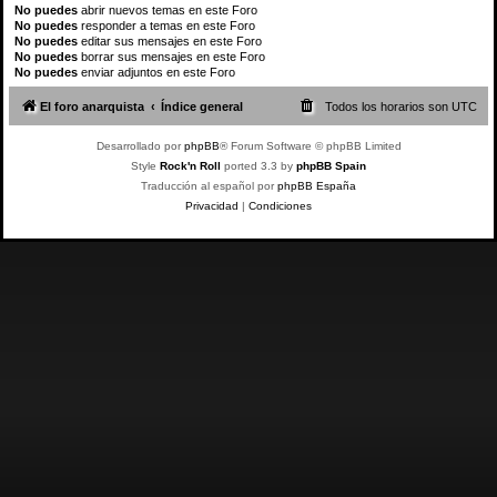
No puedes
abrir nuevos temas en este Foro
No puedes
responder a temas en este Foro
No puedes
editar sus mensajes en este Foro
No puedes
borrar sus mensajes en este Foro
No puedes
enviar adjuntos en este Foro
El foro anarquista
Índice general
Todos los horarios son
UTC
Desarrollado por
phpBB
® Forum Software © phpBB Limited
Style
Rock'n Roll
ported 3.3 by
phpBB Spain
Traducción al español por
phpBB España
Privacidad
|
Condiciones