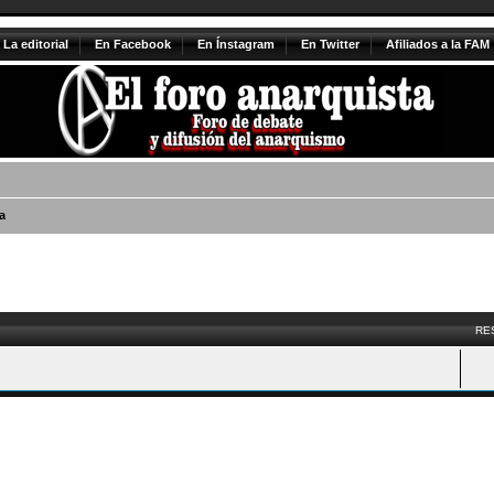
La editorial
En Facebook
En Ínstagram
En Twitter
Afiliados a la FAM
a
vanzada
RE