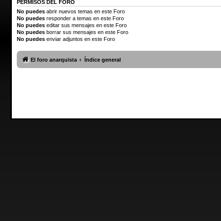
PERMISOS DEL FORO
No puedes
abrir nuevos temas en este Foro
No puedes
responder a temas en este Foro
No puedes
editar sus mensajes en este Foro
No puedes
borrar sus mensajes en este Foro
No puedes
enviar adjuntos en este Foro
El foro anarquista
Índice general