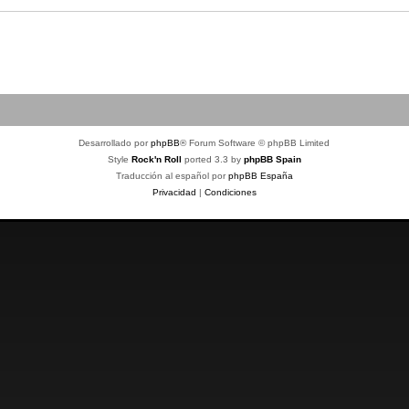
Desarrollado por
phpBB
® Forum Software © phpBB Limited
Style
Rock'n Roll
ported 3.3 by
phpBB Spain
Traducción al español por
phpBB España
Privacidad
|
Condiciones