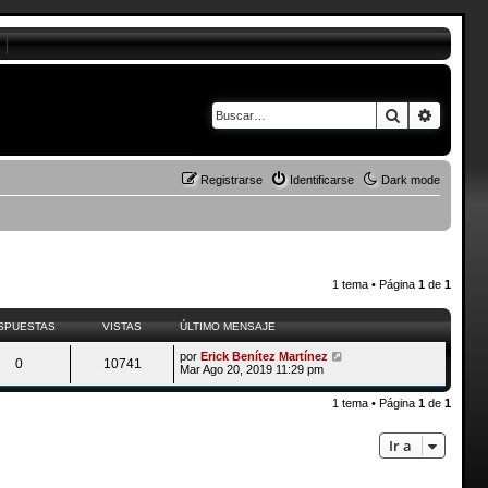
Buscar
Búsque
Registrarse
Identificarse
Dark mode
1 tema • Página
1
de
1
SPUESTAS
VISTAS
ÚLTIMO MENSAJE
por
Erick Benítez Martínez
0
10741
Mar Ago 20, 2019 11:29 pm
1 tema • Página
1
de
1
Ir a