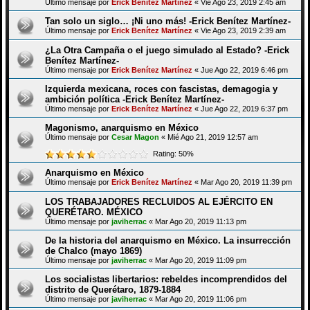
Último mensaje por
Erick Benítez Martínez
«
Vie Ago 23, 2019 2:45 am
Tan solo un siglo… ¡Ni uno más! -Erick Benítez Martínez-
Último mensaje por
Erick Benítez Martínez
«
Vie Ago 23, 2019 2:39 am
¿La Otra Campaña o el juego simulado al Estado? -Erick
Benítez Martínez-
Último mensaje por
Erick Benítez Martínez
«
Jue Ago 22, 2019 6:46 pm
Izquierda mexicana, roces con fascistas, demagogia y
ambición política -Erick Benítez Martínez-
Último mensaje por
Erick Benítez Martínez
«
Jue Ago 22, 2019 6:37 pm
Magonismo, anarquismo en México
Último mensaje por
Cesar Magon
«
Mié Ago 21, 2019 12:57 am
Rating: 50%
Anarquismo en México
Último mensaje por
Erick Benítez Martínez
«
Mar Ago 20, 2019 11:39 pm
LOS TRABAJADORES RECLUIDOS AL EJÉRCITO EN
QUERÉTARO. MÉXICO
Último mensaje por
javiherrac
«
Mar Ago 20, 2019 11:13 pm
De la historia del anarquismo en México. La insurrección
de Chalco (mayo 1869)
Último mensaje por
javiherrac
«
Mar Ago 20, 2019 11:09 pm
Los socialistas libertarios: rebeldes incomprendidos del
distrito de Querétaro, 1879-1884
Último mensaje por
javiherrac
«
Mar Ago 20, 2019 11:06 pm