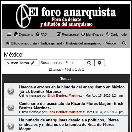
Donations
FAQ
Registrarse
Identificarse
Dark mode
B
El foro anarquista
Índice general
Historia del anarquismo
México
u
México
s
Buscar
Búsqueda avan
Nuevo Tema
c
12 temas • Página
1
de
1
a
Temas
r
Huecos y errores en la historia del anarquismo en México
-Erick Benítez Martínez-
Último mensaje por
Erick Benítez Martínez
«
Mar Ago 15, 2023 3:24 am
Centenario del asesinato de Ricardo Flores Magón -Erick
Benítez Martínez-
Último mensaje por
Erick Benítez Martínez
«
Dom Dic 04, 2022 9:26 pm
Un puñado de anarquistas desaloja a políticos, líderes
sindicales y militares de la tumba de Ricardo Flores
Magón