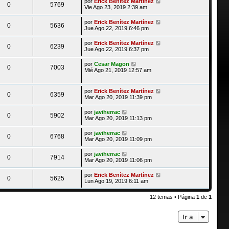
por
Erick Benítez Martínez
0
5769
Vie Ago 23, 2019 2:39 am
por
Erick Benítez Martínez
0
5636
Jue Ago 22, 2019 6:46 pm
por
Erick Benítez Martínez
0
6239
Jue Ago 22, 2019 6:37 pm
por
Cesar Magon
0
7003
Mié Ago 21, 2019 12:57 am
por
Erick Benítez Martínez
0
6359
Mar Ago 20, 2019 11:39 pm
por
javiherrac
0
5902
Mar Ago 20, 2019 11:13 pm
por
javiherrac
0
6768
Mar Ago 20, 2019 11:09 pm
por
javiherrac
0
7914
Mar Ago 20, 2019 11:06 pm
por
Erick Benítez Martínez
0
5625
Lun Ago 19, 2019 6:11 am
12 temas • Página
1
de
1
Ir a