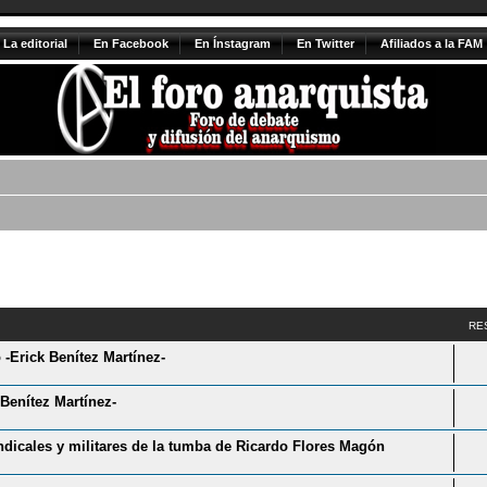
La editorial
En Facebook
En Ínstagram
En Twitter
Afiliados a la FAM
vanzada
RE
 -Erick Benítez Martínez-
Benítez Martínez-
indicales y militares de la tumba de Ricardo Flores Magón