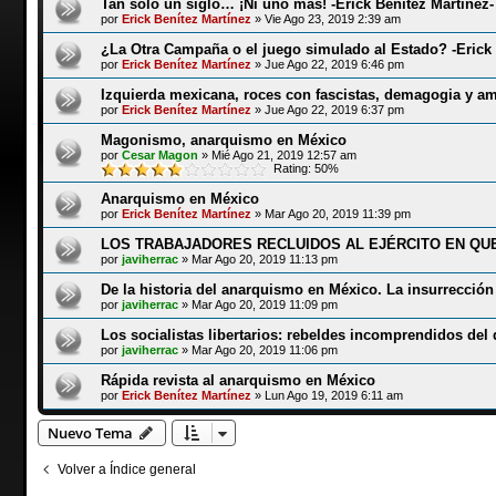
Tan solo un siglo… ¡Ni uno más! -Erick Benítez Martínez-
por
Erick Benítez Martínez
»
Vie Ago 23, 2019 2:39 am
¿La Otra Campaña o el juego simulado al Estado? -Erick 
por
Erick Benítez Martínez
»
Jue Ago 22, 2019 6:46 pm
Izquierda mexicana, roces con fascistas, demagogia y amb
por
Erick Benítez Martínez
»
Jue Ago 22, 2019 6:37 pm
Magonismo, anarquismo en México
por
Cesar Magon
»
Mié Ago 21, 2019 12:57 am
Rating: 50%
Anarquismo en México
por
Erick Benítez Martínez
»
Mar Ago 20, 2019 11:39 pm
LOS TRABAJADORES RECLUIDOS AL EJÉRCITO EN QU
por
javiherrac
»
Mar Ago 20, 2019 11:13 pm
De la historia del anarquismo en México. La insurrecció
por
javiherrac
»
Mar Ago 20, 2019 11:09 pm
Los socialistas libertarios: rebeldes incomprendidos del 
por
javiherrac
»
Mar Ago 20, 2019 11:06 pm
Rápida revista al anarquismo en México
por
Erick Benítez Martínez
»
Lun Ago 19, 2019 6:11 am
Nuevo Tema
Volver a Índice general