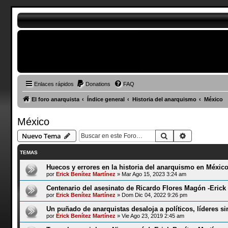
Enlaces rápidos
Donations
FAQ
El foro anarquista
Índice general
Historia del anarquismo
México
México
Buscar
Búsqueda a
Nuevo Tema
TEMAS
Huecos y errores en la historia del anarquismo en México
por
Erick Benítez Martínez
»
Mar Ago 15, 2023 3:24 am
Centenario del asesinato de Ricardo Flores Magón -Erick 
por
Erick Benítez Martínez
»
Dom Dic 04, 2022 9:26 pm
Un puñado de anarquistas desaloja a políticos, líderes s
por
Erick Benítez Martínez
»
Vie Ago 23, 2019 2:45 am