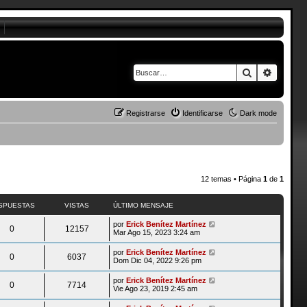
Buscar
Búsque
Registrarse
Identificarse
Dark mode
12 temas • Página
1
de
1
SPUESTAS
VISTAS
ÚLTIMO MENSAJE
por
Erick Benítez Martínez
0
12157
Mar Ago 15, 2023 3:24 am
por
Erick Benítez Martínez
0
6037
Dom Dic 04, 2022 9:26 pm
por
Erick Benítez Martínez
0
7714
Vie Ago 23, 2019 2:45 am