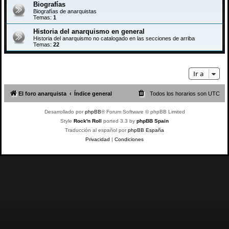
Biografías
Biografías de anarquistas
Temas:
1
Historia del anarquismo en general
Historia del anarquismo no catalogado en las secciones de arriba
Temas:
22
Ir a
El foro anarquista
Índice general
Todos los horarios son
UTC
Desarrollado por
phpBB
® Forum Software © phpBB Limited
Style
Rock'n Roll
ported 3.3 by
phpBB Spain
Traducción al español por
phpBB España
Privacidad
|
Condiciones