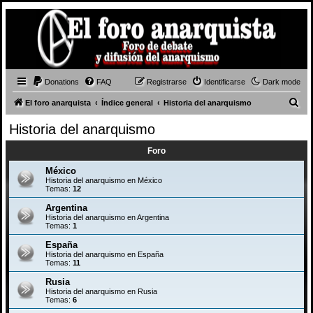
Donations
FAQ
Registrarse
Identificarse
Dark mode
B
El foro anarquista
Índice general
Historia del anarquismo
u
Historia del anarquismo
s
Foro
c
a
México
Historia del anarquismo en México
r
Temas:
12
Argentina
Historia del anarquismo en Argentina
Temas:
1
España
Historia del anarquismo en España
Temas:
11
Rusia
Historia del anarquismo en Rusia
Temas:
6