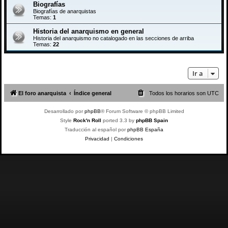
Biografías
Biografías de anarquistas
Temas:
1
Historia del anarquismo en general
Historia del anarquismo no catalogado en las secciones de arriba
Temas:
22
Ir a
El foro anarquista
Índice general
Todos los horarios son
UTC
Desarrollado por
phpBB
® Forum Software © phpBB Limited
Style
Rock'n Roll
ported 3.3 by
phpBB Spain
Traducción al español por
phpBB España
Privacidad
|
Condiciones