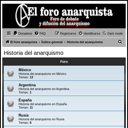
Donations
FAQ
Registrarse
Identificarse
Dark mode
B
El foro anarquista
Índice general
Historia del anarquismo
u
Historia del anarquismo
s
Foro
c
a
México
Historia del anarquismo en México
r
Temas:
12
Argentina
Historia del anarquismo en Argentina
Temas:
1
España
Historia del anarquismo en España
Temas:
11
Rusia
Historia del anarquismo en Rusia
Temas:
6