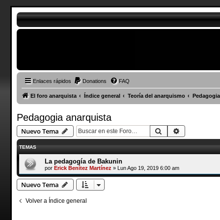
Enlaces rápidos
Donations
FAQ
El foro anarquista
Índice general
Teoría del anarquismo
Pedagogia
Pedagogia anarquista
Buscar
Búsqueda a
Nuevo Tema
TEMAS
La pedagogía de Bakunin
por
Erick Benítez Martínez
»
Lun Ago 19, 2019 6:00 am
Nuevo Tema
Volver a Índice general