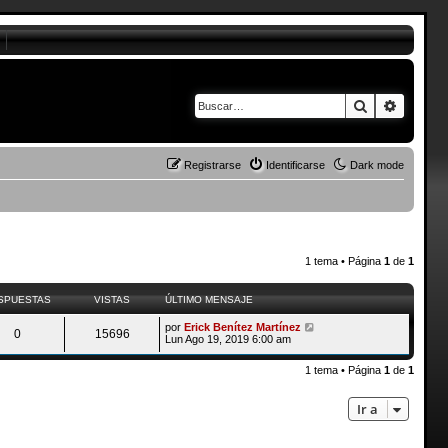
Buscar
Búsque
Registrarse
Identificarse
Dark mode
1 tema • Página
1
de
1
SPUESTAS
VISTAS
ÚLTIMO MENSAJE
por
Erick Benítez Martínez
0
15696
Lun Ago 19, 2019 6:00 am
1 tema • Página
1
de
1
Ir a