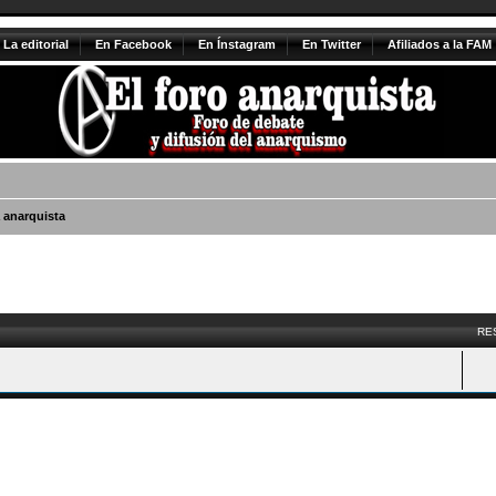
La editorial
En Facebook
En Ínstagram
En Twitter
Afiliados a la FAM
 anarquista
vanzada
RE