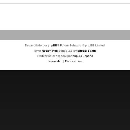
Desarrollado por
phpBB
® Forum Software © phpBB Limited
Style
Rock'n Roll
ported 3.3 by
phpBB Spain
Traducción al español por
phpBB España
Privacidad
|
Condiciones