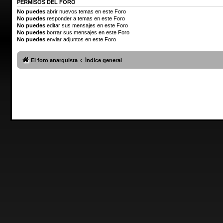
PERMISOS DEL FORO
No puedes
abrir nuevos temas en este Foro
No puedes
responder a temas en este Foro
No puedes
editar sus mensajes en este Foro
No puedes
borrar sus mensajes en este Foro
No puedes
enviar adjuntos en este Foro
El foro anarquista
Índice general