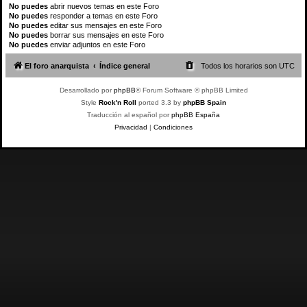
No puedes
abrir nuevos temas en este Foro
No puedes
responder a temas en este Foro
No puedes
editar sus mensajes en este Foro
No puedes
borrar sus mensajes en este Foro
No puedes
enviar adjuntos en este Foro
El foro anarquista
Índice general
Todos los horarios son
UTC
Desarrollado por
phpBB
® Forum Software © phpBB Limited
Style
Rock'n Roll
ported 3.3 by
phpBB Spain
Traducción al español por
phpBB España
Privacidad
|
Condiciones