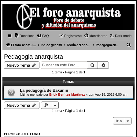
Donations
FAQ
Registrarse
Identificarse
Dark mode
B
El foro anarquista
Índice general
Teoría del anarquismo
Pedagogia anarquista
u
Pedagogia anarquista
s
Buscar
Búsqueda avan
Nuevo Tema
c
1 tema • Página
1
de
1
a
Temas
r
La pedagogía de Bakunin
Último mensaje por
Erick Benítez Martínez
«
Lun Ago 19, 2019 6:00 am
Nuevo Tema
1 tema • Página
1
de
1
Ir a
PERMISOS DEL FORO