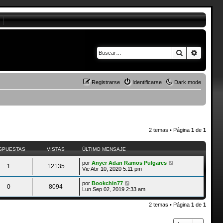
Buscar
Búsque
Registrarse
Identificarse
Dark mode
2 temas • Página
1
de
1
SPUESTAS
VISTAS
ÚLTIMO MENSAJE
por
Anyer Adan Ramos Pulgares
1
12135
Vie Abr 10, 2020 5:11 pm
por
Bookchin77
0
8094
Lun Sep 02, 2019 2:33 am
2 temas • Página
1
de
1