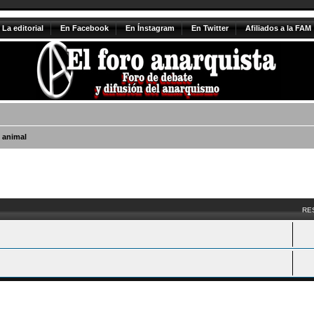
La editorial
En Facebook
En Ínstagram
En Twitter
Afiliados a la FAM
 animal
vanzada
RE