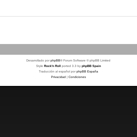
Desarrollado por
phpBB
® Forum Software © phpBB Limited
Style
Rock'n Roll
ported 3.3 by
phpBB Spain
Traducción al español por
phpBB España
Privacidad
|
Condiciones