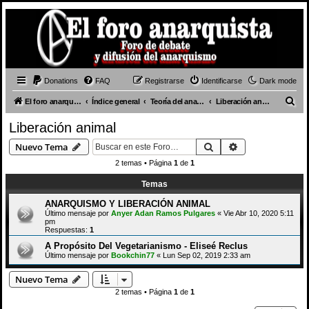
Donations
FAQ
Registrarse
Identificarse
Dark mode
B
El foro anarquista
Índice general
Teoría del anarquismo
Liberación animal
u
Liberación animal
s
Buscar
Búsqueda avan
Nuevo Tema
c
2 temas • Página
1
de
1
a
Temas
r
ANARQUISMO Y LIBERACIÓN ANIMAL
Último mensaje por
Anyer Adan Ramos Pulgares
«
Vie Abr 10, 2020 5:11
pm
Respuestas:
1
A Propósito Del Vegetarianismo - Eliseé Reclus
Último mensaje por
Bookchin77
«
Lun Sep 02, 2019 2:33 am
Nuevo Tema
2 temas • Página
1
de
1