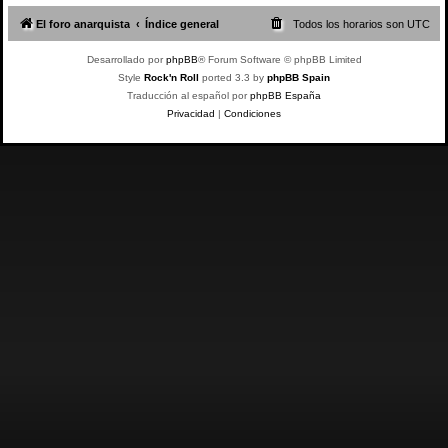
El foro anarquista
Índice general
Todos los horarios son
UTC
Desarrollado por
phpBB
® Forum Software © phpBB Limited
Style
Rock'n Roll
ported 3.3 by
phpBB Spain
Traducción al español por
phpBB España
Privacidad
|
Condiciones