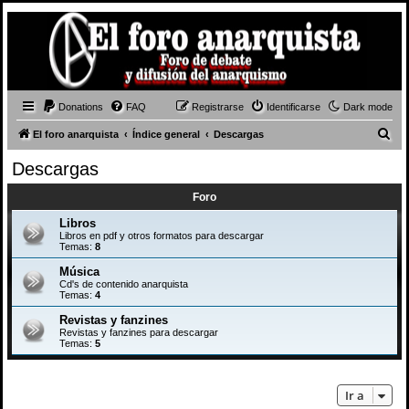
Donations
FAQ
Registrarse
Identificarse
Dark mode
B
El foro anarquista
Índice general
Descargas
u
Descargas
s
Foro
c
a
Libros
Libros en pdf y otros formatos para descargar
r
Temas:
8
Música
Cd's de contenido anarquista
Temas:
4
Revistas y fanzines
Revistas y fanzines para descargar
Temas:
5
Ir a