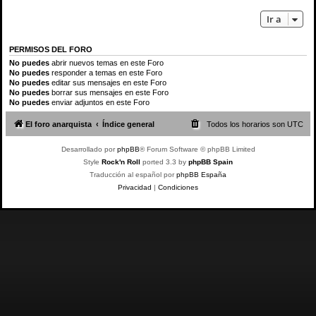
Ir a
PERMISOS DEL FORO
No puedes
abrir nuevos temas en este Foro
No puedes
responder a temas en este Foro
No puedes
editar sus mensajes en este Foro
No puedes
borrar sus mensajes en este Foro
No puedes
enviar adjuntos en este Foro
El foro anarquista
Índice general
Todos los horarios son
UTC
Desarrollado por
phpBB
® Forum Software © phpBB Limited
Style
Rock'n Roll
ported 3.3 by
phpBB Spain
Traducción al español por
phpBB España
Privacidad
|
Condiciones