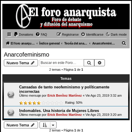
Donations
FAQ
Registrarse
Identificarse
Dark mode
B
El foro anarquista
Índice general
Teoría del anarquismo
Anarcofeminismo
u
Anarcofeminismo
s
Buscar
Búsqueda avan
Nuevo Tema
c
2 temas • Página
1
de
1
a
Temas
r
Cansadas de tanto neofeminismo y políticamente
incorrectas
Último mensaje por
Erick Benítez Martínez
«
Vie Ago 23, 2019 3:32 am
Rating: 50%
Indomables. Una historia de Mujeres Libres
Último mensaje por
Erick Benítez Martínez
«
Vie Ago 23, 2019 3:20 am
Nuevo Tema
2 temas • Página
1
de
1