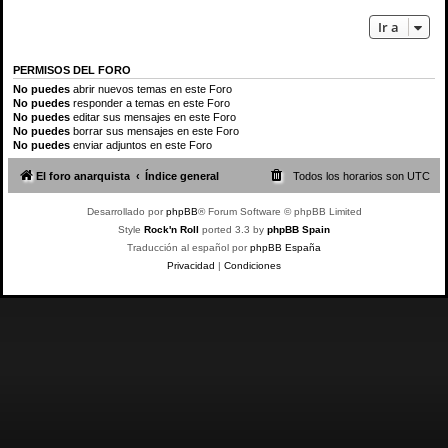
Ir a
PERMISOS DEL FORO
No puedes
abrir nuevos temas en este Foro
No puedes
responder a temas en este Foro
No puedes
editar sus mensajes en este Foro
No puedes
borrar sus mensajes en este Foro
No puedes
enviar adjuntos en este Foro
El foro anarquista
Índice general
Todos los horarios son
UTC
Desarrollado por
phpBB
® Forum Software © phpBB Limited
Style
Rock'n Roll
ported 3.3 by
phpBB Spain
Traducción al español por
phpBB España
Privacidad
|
Condiciones