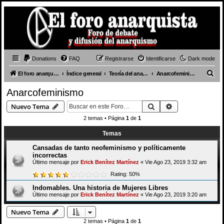
Donations
FAQ
Registrarse
Identificarse
Dark mode
B
El foro anarquista
Índice general
Teoría del anarquismo
Anarcofeminismo
u
Anarcofeminismo
s
Buscar
Búsqueda avan
Nuevo Tema
c
2 temas • Página
1
de
1
a
Temas
r
Cansadas de tanto neofeminismo y políticamente
incorrectas
Último mensaje por
Erick Benítez Martínez
«
Vie Ago 23, 2019 3:32 am
Rating: 50%
Indomables. Una historia de Mujeres Libres
Último mensaje por
Erick Benítez Martínez
«
Vie Ago 23, 2019 3:20 am
Nuevo Tema
2 temas • Página
1
de
1