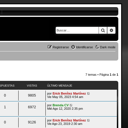
Buscar
Búsque
Registrarse
Identificarse
Dark mode
7 temas • Página
1
de
1
SPUESTAS
VISTAS
ÚLTIMO MENSAJE
por
Erick Benítez Martínez
0
9805
Vie May 05, 2023 4:54 am
por
Brenda CV
1
6972
Mié Ago 12, 2020 2:35 pm
por
Erick Benítez Martínez
0
9126
Vie Ago 23, 2019 2:30 am