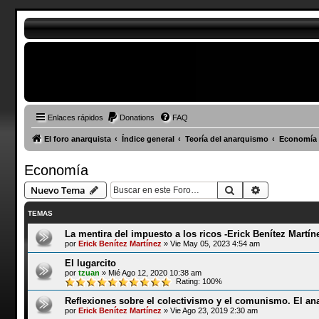
Enlaces rápidos
Donations
FAQ
El foro anarquista
Índice general
Teoría del anarquismo
Economía
Economía
Buscar
Búsqueda a
Nuevo Tema
TEMAS
La mentira del impuesto a los ricos -Erick Benítez Martín
por
Erick Benítez Martínez
»
Vie May 05, 2023 4:54 am
El lugarcito
por
tzuan
»
Mié Ago 12, 2020 10:38 am
Rating: 100%
Reflexiones sobre el colectivismo y el comunismo. El ana
por
Erick Benítez Martínez
»
Vie Ago 23, 2019 2:30 am