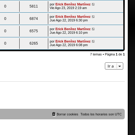
por
Erick Benítez Martínez
0
5811
Vie Ago 23, 2019 2:19 am
por
Erick Benítez Martínez
0
6874
Jue Ago 22, 2019 6:30 pm
por
Erick Benítez Martínez
0
6575
Jue Ago 22, 2019 6:10 pm
por
Erick Benítez Martínez
0
6265
Jue Ago 22, 2019 6:08 pm
7 temas • Página
1
de
1
Ir a
Borrar cookies
Todos los horarios son
UTC