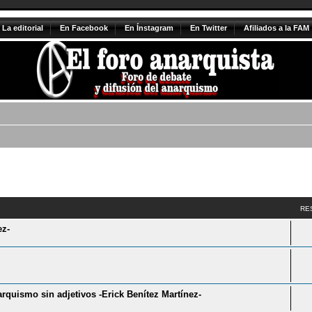
La editorial
En Facebook
En Ínstagram
En Twitter
Afiliados a la FAM
vanzada
RE
ez-
rquismo sin adjetivos -Erick Benítez Martínez-