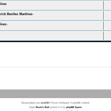
tínez
rick Benítez Martínez-
ínez-
Desarrollado por
phpBB
® Forum Software © phpBB Limited
Style
Rock'n Roll
ported 3.3 by
phpBB Spain