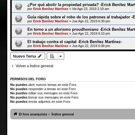
¿Por qué abolir la propiedad privada? -Erick Benítez Mar
por
Erick Benítez Martínez
»
Vie Ago 23, 2019 2:19 am
Guía rápida sobre el robo de los patrones al trabajador -E
por
Erick Benítez Martínez
»
Jue Ago 22, 2019 6:30 pm
En torno a un aforismo proudhoniano -Erick Benítez Mart
por
Erick Benítez Martínez
»
Jue Ago 22, 2019 6:10 pm
El trabajo contra el capital -Erick Benítez Martínez-
por
Erick Benítez Martínez
»
Jue Ago 22, 2019 6:08 pm
Nuevo Tema
Volver a Índice general
PERMISOS DEL FORO
No puedes
abrir nuevos temas en este Foro
No puedes
responder a temas en este Foro
No puedes
editar sus mensajes en este Foro
No puedes
borrar sus mensajes en este Foro
No puedes
enviar adjuntos en este Foro
El foro anarquista
Índice general