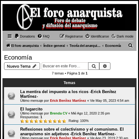
Donations
FAQ
Registrarse
Identificarse
Dark mode
B
El foro anarquista
Índice general
Teoría del anarquismo
Economía
u
Economía
s
Buscar
Búsqueda avan
Nuevo Tema
c
7 temas • Página
1
de
1
a
Temas
r
La mentira del impuesto a los ricos -Erick Benítez
Martínez-
Último mensaje por
Erick Benítez Martínez
«
Vie May 05, 2023 4:54 am
El lugarcito
Último mensaje por
Brenda CV
«
Mié Ago 12, 2020 2:35 pm
Respuestas:
1
Rating: 100%
Reflexiones sobre el colectivismo y el comunismo. El
anarquismo sin adjetivos -Erick Benítez Martínez-
Último mensaje por
Erick Benítez Martínez
«
Vie Ago 23, 2019 2:30 am