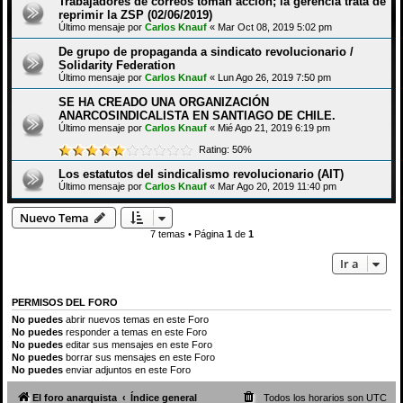
Trabajadores de correos toman acción; la gerencia trata de
reprimir la ZSP (02/06/2019)
Último mensaje por
Carlos Knauf
«
Mar Oct 08, 2019 5:02 pm
De grupo de propaganda a sindicato revolucionario /
Solidarity Federation
Último mensaje por
Carlos Knauf
«
Lun Ago 26, 2019 7:50 pm
SE HA CREADO UNA ORGANIZACIÓN
ANARCOSINDICALISTA EN SANTIAGO DE CHILE.
Último mensaje por
Carlos Knauf
«
Mié Ago 21, 2019 6:19 pm
Rating: 50%
Los estatutos del sindicalismo revolucionario (AIT)
Último mensaje por
Carlos Knauf
«
Mar Ago 20, 2019 11:40 pm
Nuevo Tema
7 temas • Página
1
de
1
Ir a
PERMISOS DEL FORO
No puedes
abrir nuevos temas en este Foro
No puedes
responder a temas en este Foro
No puedes
editar sus mensajes en este Foro
No puedes
borrar sus mensajes en este Foro
No puedes
enviar adjuntos en este Foro
El foro anarquista
Índice general
Todos los horarios son
UTC