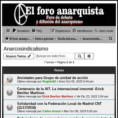
Donations
FAQ
Registrarse
Identificarse
Dark mode
B
El foro anarquista
Índice general
Teoría del anarquismo
Anarcosindicalismo
u
Anarcosindicalismo
s
Buscar
Búsqueda avan
Nuevo Tema
c
7 temas • Página
1
de
1
a
Temas
r
Amistades para Grupo de unidad de acción
Último mensaje por
Rugido82
«
Dom Oct 05, 2025 6:44 pm
Centenario de la AIT. La internacional inmortal -Erick
Benítez Martínez-
Último mensaje por
Erick Benítez Martínez
«
Vie Dic 23, 2022 2:04 am
Solidaridad con la Federación Local de Madrid CNT
(11/17/2018)
Último mensaje por
Carlos Knauf
«
Mar Oct 08, 2019 5:05 pm